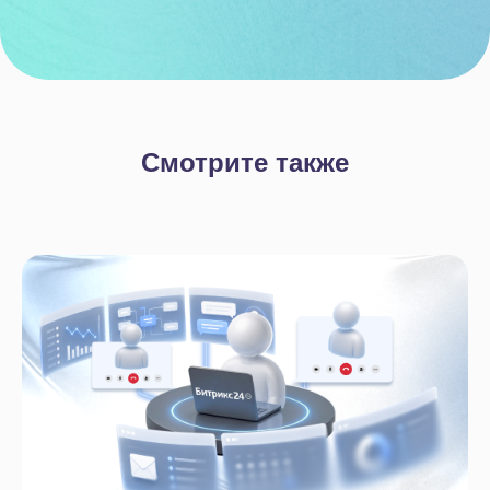
Тех. поддержка
Вакансии
+7 812 332 84 32
Смотрите также
info@it-solution.ru
194100, г. Санкт-Петербург, Б.
Сампсониевский пр-кт, д. 68Н,
офисы 504 и 513
Пользовательское соглашение
Политика конфиденциальности
© 2005-2026
«
IT-Solution
»
ООО
«
Айти-Продакшн
»
ОГРН 1177847348887 ИНН 7802638464