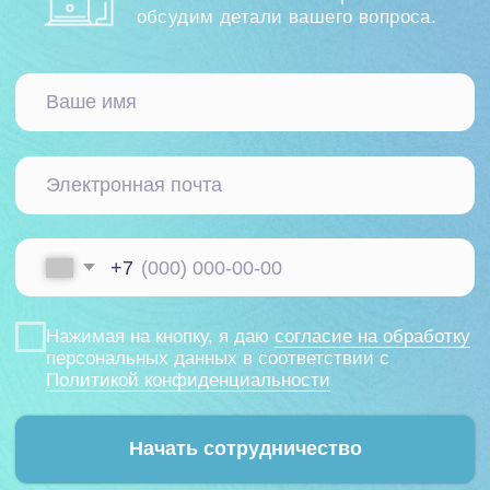
Битрикс24 Маркетплейс
BI-отчёты
Аудит Битрикс24
Маркет готовых решений
Наши приложения
HRM-система
AI-система аналитики звонков
Блог
Акции
Кейсы
Статьи
Новости
Вебинары
О компании
О нас
Контакты