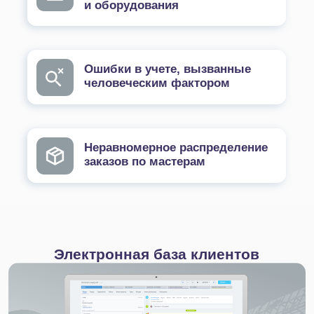
Дату последнего технического обслуживания;
Установленные запчасти.
Таким образом, даже если с клиентом работают
разные мастера, у них есть возможность
отследить всю историю работы с его
автомобилем.
Быстрая и удобная коммуникация
с клиентом
Битрикс24 позволяет удобно общаться
с клиентами через любые каналы коммуникации,
включая социальные сети и мессенджеры. При
этом вся история общения автоматически