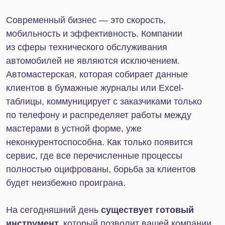
таблицы, коммуницирует с заказчиками только
по телефону и распределяет работы между
мастерами в устной форме, уже
неконкурентоспособна. Как только появится
сервис, где все перечисленные процессы
полностью оцифрованы, борьба за клиентов
будет неизбежно проиграна.
На сегодняшний день
существует готовый
инструмент,
который позволит вашей компании
соответствовать всем современным критериям
успешного бизнеса, — Битрикс24. Вся
информация о клиентах, автомобилях, заказах
будет храниться в индивидуальных карточках,
график и загруженность мастеров будет собран
в интерактивном календаре, а уведомления
о ходе работ будут рассылаться заказчикам
автоматически.