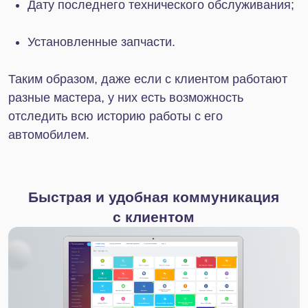
и эффективно планировать занятость персонала
автосервиса. Интерактивный календарь
позволяет полностью контролировать занятость
мастеров, оборудования и ремонтных боксов.
При создании заявки на ремонт администратор
сможет наглядно увидеть свободные слоты для
записи клиента на определенное время. Это
позволяет избежать различных накладок
и ошибок, а значит снижает риск потери клиента.
Онлайн запись на обслуживание
Используя функцию CRM-формы, вы сможете
оптимизировать процесс записи клиентов
на ремонт. Просто создайте удобную мини-анкету,
которую клиент сможет заполнить