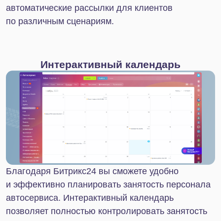
оптимизировать многие процессы и не тратить
время на перенос данных из одной программы в
другую.
Примеры интеграции Битрикс24 от IT-Solution
Автоматизация переноса данных по счетам из
Битрикс24 в 1С
Интеграция Битрикс24 и ПЭК: создание заявки
на доставку
Настройка полноценного обмена Битрикс24 с
устаревшей конфигурацией 1С
Интеграция Битрикс24 и СБИС
Внедряйте Битрикс24 с IT-Solution