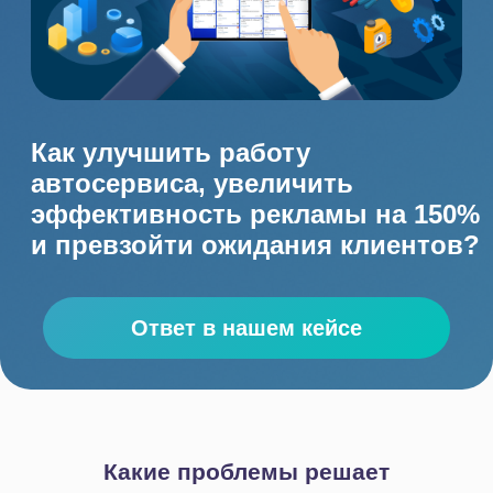
ресурсов и сотрудников
Сложности в коммуникации
с клиентами
Отсутствие единой базы
данных по заказчикам
Нестыковки в расписании
использования помещений
и оборудования
Ошибки в учете, вызванные
человеческим фактором
Неравномерное распределение
заказов по мастерам