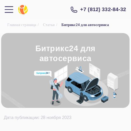
+7 (812) 332-84-32
Главная страница
/
Статьи
/
Битрикс24 для автосервиса
Битрикс24 для
автосервиса
Дата публикации: 28 ноября 2023
Современный бизнес — это скорость,
мобильность и эффективность. Компании
из сферы технического обслуживания
автомобилей не являются исключением.
Автомастерская, которая собирает данные
клиентов в бумажные журналы или Excel-