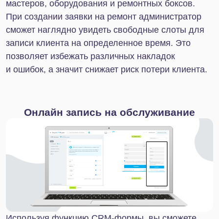
Компания IT-Solution является платиновым
партнером Битрикс24 и в течение последних 3
лет занимает первое место по продажам
и внедрению данной CRM-системы. Нам
доверяют свой бизнес, а мы отвечаем
прозрачностью условий, соблюдением сроков
и безоговорочной компетенцией.
Если вам необходимо внедрение Битрикс24 или
помощь в настройке — просто свяжитесь с нами.
Наши специалисты справятся с любыми
задачами и реализуют индивидуальный проект
для вашей модели бизнеса.