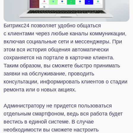
самостоятельно. Вся информация автоматически
будет зафиксирована на портале,
а администратору придет соответствующее
уведомление. После этого останется только
подобрать оптимальное время для проведения
работ и отправить клиенту приглашение.
Интеграции Битрикс24 с другими
сервисами и учетными системами
Многие автосервисы регулярно работают с
различными базами автомобильных запчастей,
логистическими компаниями, а также ведут
складской учет в 1С. Битрикс24 может быть
интегрирован практически с любыми сервисами и
учетными системами. Это позволяет