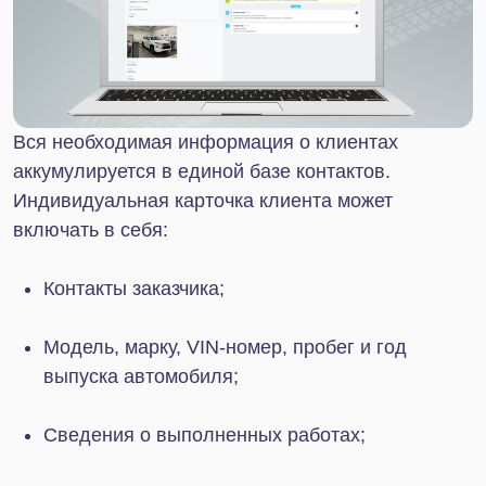
сохраняется на портале в карточке клиента.
Таким образом, вы сможете быстро принимать
заявки на обслуживание, проводить
консультации, информировать клиентов о стадии
ремонта или о новых акциях.
Администратору не придется пользоваться
отдельным смартфоном, ведь вся работа будет
вестись в единой системе. В случае
необходимости вы сможете настроить
автоматические рассылки для клиентов
по различным сценариям.
Интерактивный календарь
Благодаря Битрикс24 вы сможете удобно