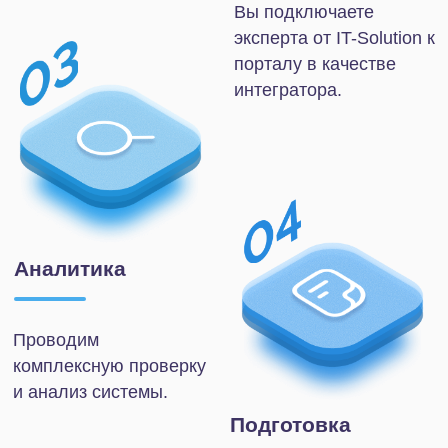
Оценку состояния портала и
список неиспользуемого
функционала.
Перечень выявленных
неисправностей, а также источников
проблем с порталом.
План устранения выявленных
проблем.
Личную консультацию от
эксперта IT-Solution по
необходимым работам на