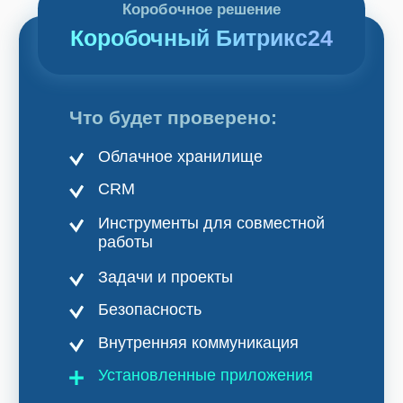
Услуги
Битрикс24
1С
Интеграция Битрикс24 и 1С
Битрикс24 Маркетплейс
BI-отчёты
Аудит Битрикс24
Маркет готовых решений
Наши приложения
HRM-система
AI-система аналитики звонков
Блог
Акции
Кейсы
Статьи
Новости
Вебинары