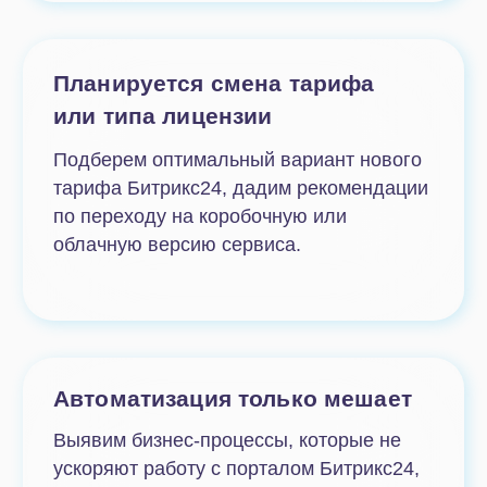
Знакомство
Обсуждаем ваши
потребности,
формируем задачи.
Подключение
Вы подключаете
эксперта от IT-Solution к
порталу в качестве
интегратора.