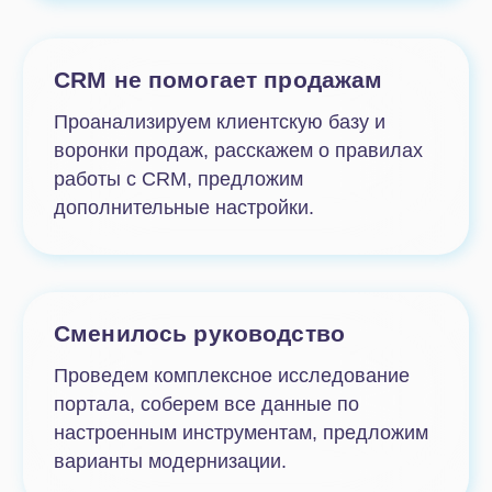
Выявим инструменты, настройки и
процессы, которые потеряли актуальность и
нуждаются в доработке.
Произошла утечка информации
Проверим настройки прав доступа,
выявим уязвимости, проконсультируем по
дополнительным инструментам защиты
данных.
Планируется смена тарифа
или типа лицензии
Подберем оптимальный вариант нового
тарифа Битрикс24, дадим рекомендации
по переходу на коробочную или
облачную версию сервиса.