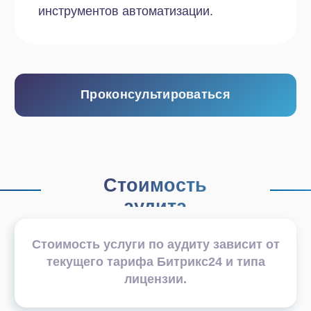
Интеграции с другими
сервисами
Автоматизация
Смарт-процессы
Бизнес-процессы
65 000 ₽
Заказать
Облачное решение
Энтерпрайз
Что будет проверено:
Облачное хранилище
CRM