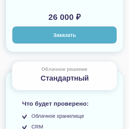
Коробочное решение
Коробочный Битрикс24
Что будет проверено:
Облачное хранилище
CRM
Инструменты для совместной
работы
Задачи и проекты
Безопасность
Внутренняя коммуникация
Установленные приложения
Интеграции с другими сервисами
Автоматизация
Смарт-процессы
Бизнес-процессы
Настройка аналитики