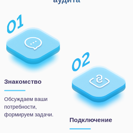
на встрече с экспертом
IT-Solution.
Планирование
Согласовываем
дальнейший план работ
по доработке портала.
Что вы
получите