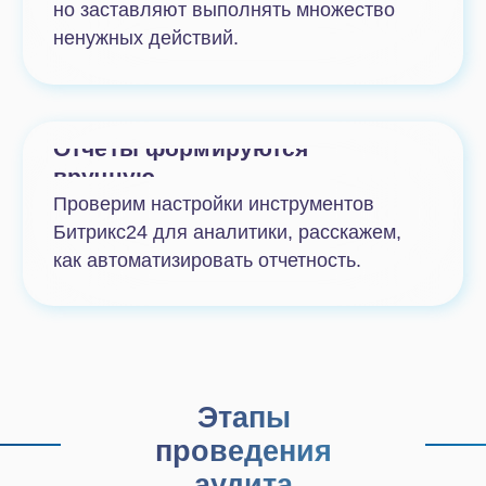
Аналитика
Проводим
комплексную проверку
и анализ системы.
Подготовка
Готовим срез текущих
настроек и перечень
возможных доработок.
Консультация
Разберем итоги аудита