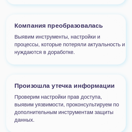
Автоматизация только мешает
Выявим бизнес-процессы, которые не
ускоряют работу с порталом Битрикс24,
но заставляют выполнять множество
ненужных действий.
Отчеты формируются
вручную
Проверим настройки инструментов
Битрикс24 для аналитики, расскажем,
как автоматизировать отчетность.
Этапы
проведения
аудита