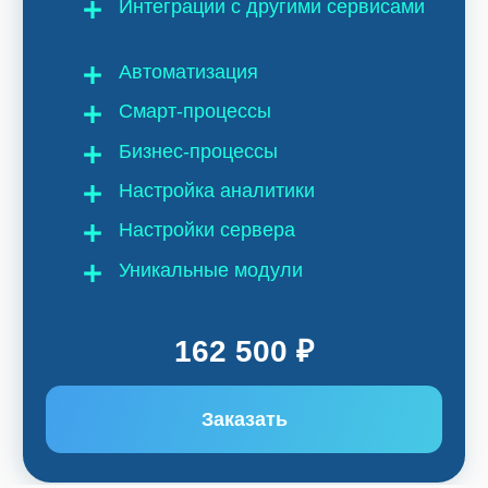
О компании
О нас
Контакты
Тех. поддержка
Вакансии
+7 812 332 84 32
info@it-solution.ru
194100, г. Санкт-Петербург, Б.
Сампсониевский пр-кт, д. 68Н,
офисы 504 и 513
Пользовательское соглашение
Политика конфиденциальности
© 2005-2026
«
IT-Solution
»
ООО
«
Айти-Продакшн
»
ОГРН 1177847348887 ИНН 7802638464