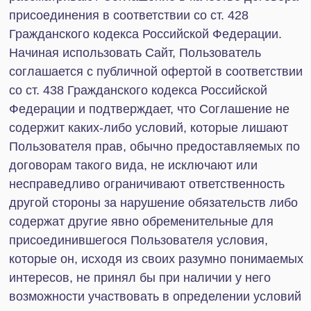
прочтения, размещённые Администратором в
соответствующих разделах Сайта, на предмет их
изменения и дополнения, при этом стороны
соглашаются считать, что, присоединяясь к
Соглашению, Пользователь подтверждает, что
знает все условия Соглашения, как уже
указанных выше, так и условий, размещённых
ниже, а также все изменения и дополнения к
Соглашению, которые появятся впоследствии
после начала использования Сайта или в
процессе его использования.
Администратор, действуя добросовестно,
обязуется публиковать любые изменения
Соглашения на Сайте в соответствующем
разделе – и с указанного момента Соглашение
будет действовать в изменённой редакции.