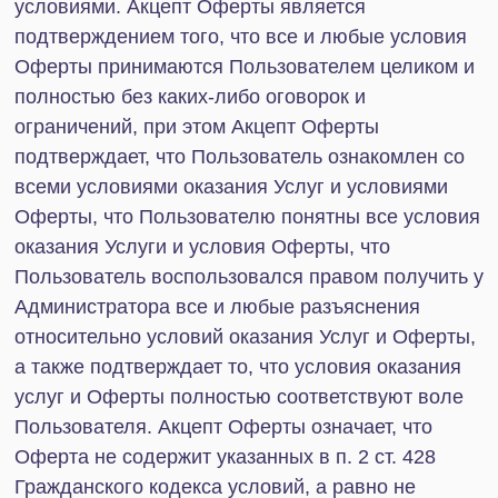
коммуникации и т.д.), вместе со всеми
Приложениями и Дополнительными
соглашениями к нему, заключенный между
Администратором и Пользователем на основании
акцептованной Пользователем Оферты,
наделяющей Администратора и Пользователя
правами и обязанностями, указанными в Оферте,
а также дополнительными правами и
обязанностями, если они содержатся в Договоре.
Любая ссылка на Договор (статью Договора) и/
или его условия означает соответствующую
ссылку на Оферту (ее Статью) и/или ее условия.
«Контент» — все и любые результаты
интеллектуальной деятельности и средства
индивидуализации, размещаемые на Сайте и/или
доводимые до всеобщего сведения с
использованием Сайта, в том числе элементы
дизайна, тексты, графические изображения,
иллюстрации, видео, скрипты, программы для
ЭВМ и их модули, музыкальные произведения,
фонограммы, базы данных и другие объекты,
любые иные охраноспособные результаты
интеллектуальной деятельности, их подборки.