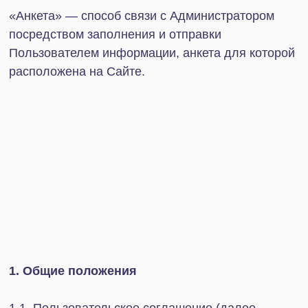
другой стороны за нарушение обязательств либо
содержат другие явно обременительные для
присоединившегося Пользователя условия,
которые он, исходя из своих разумно понимаемых
интересов, не принял бы при наличии у него
возможности участвовать в определении условий
договора.
1.4. Если Пользователь не согласен с любого
рода ограничениями, возлагаемыми на него
обязанностями, ограничениями ответственности
Администратора, либо с какими-либо условиями
использования Сайта, Пользователь обязуется
немедленно прекратить использование Сайта,
включая любые его услуги, разделы, сервисы,
возможности и инструменты (в том числе
мобильную версию Сайта и соответствующее
мобильное приложение). Продолжение
использования Сайта, любых его услуг, разделов,
сервисов, возможностей и инструменты (в том
числе мобильной версии Сайта и
соответствующего мобильного приложения)
рассматривается в качестве безоговорочного