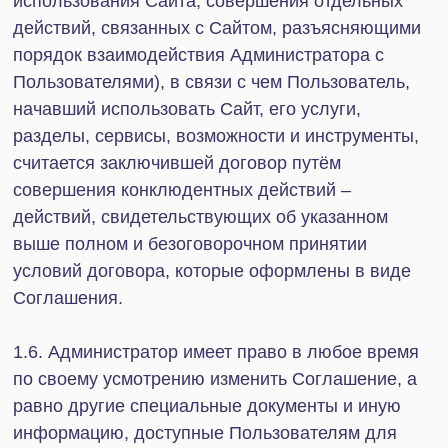
действия, целью которых помимо прочих могут
являться получение доступа к скрытым от
Пользователя разделам, сервисам,
возможностям Сайта, получение персональных
данных третьих лиц, завладение правами
Администратора или сайтов, почтовых ящиков
третьих лиц и т.п.;
2.2.2. загружать, хранить, публиковать,
распространять, доводить до всеобщего
сведения, предоставлять доступ или иным
образом использовать вредоносное программное
обеспечение, в том числе вирусы, трояны,
перехватчики данных и т. п.;
2.2.3. использовать автоматизированные скрипты
(программы) для сбора информации на Сайте
и(или) взаимодействия с Сайтом его услугами,
разделами, сервисами, возможностями и
инструментами;
2.2.4. осуществлять (пытаться получить) доступ к
каким-либо услугам, разделам, сервисам,