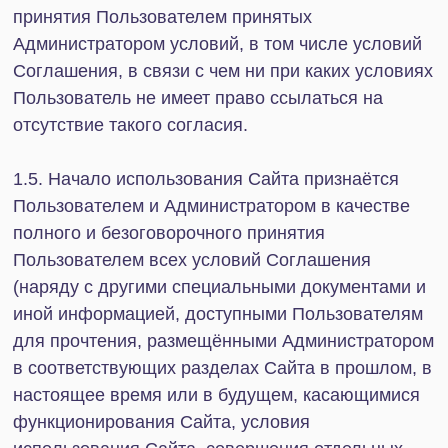
несанкционированном доступе к Личному
кабинету или об использовании Учётных данных;
2.1.3. предоставлять достоверную информацию о
себе;
2.2. Пользователям при использовании Сайта
(наряду с любыми другими запретами и
ограничениями, установленными Соглашением,
специальными документами и иной
информацией, доступными Пользователям для
прочтения, размещёнными Администратором в
соответствующих разделах Сайта, или разумно
вытекающими из них) запрещается:
2.2.1. использовать программное обеспечение и
осуществлять действия, направленные на
нарушение нормального функционирования
Сайта, порядка оказания услуг,
функционирования разделов, сервисов,
возможностей и инструментов Сайта, а также
аккаунтов других Пользователей или иных
третьих лиц, в том числе совершать все и любые