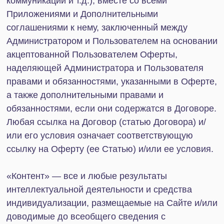
1. Общие положения
1.1. Пользовательское соглашение (далее –
«Соглашение») определяет условия
использования и функционирования Сайта (в том
числе мобильной версии Сайта, а также в прямо
не противоречащей части соответствующего
мобильного приложения), права и обязанности
любых Пользователей, а также права и
обязанности Администратора, если это указано
специально и/или следует из разумного
толкования контекста Соглашений. Соглашение
распространяется на отношения прямо или
косвенно связанные с правами и законными
интересами любых третьих лиц, которые не
являются Пользователями, не являются
Администратором, но чьи права и законные
интересы могут быть затронуты активными
действиями либо бездействием Пользователя.
1.2. Соглашение наряду с другими специальными
документами и иной информацией, доступными