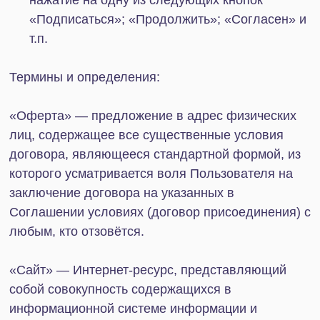
«Сайт» — Интернет-ресурс, представляющий
собой совокупность содержащихся в
информационной системе информации и
объектов интеллектуальной собственности (в том
числе, программы для ЭВМ, база данных,
графическое оформление интерфейса (дизайн) и
др.), доступ к которому обеспечивается с
различных пользовательских устройств,
подключенных к сети Интернет, посредством
специального программного обеспечения для
просмотра веб-страниц (браузер) по сетевому
адресу
https://it-solution.ru
. В целях
Пользовательского соглашения термины «Сайт»,
«платформа» являются равнозначными.
«Администратор» — общество с ограниченной
ответственностью «Айти-Продакшн» (ИНН:
7802638464), самостоятельно или совместно с
другими лицами организующее и (или)
осуществляющее обработку персональных
данных, а также определяющее цели обработки
персональных данных, состав персональных
данных, подлежащих обработке, действия