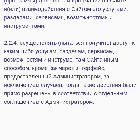
соответствия действительности.
4.7. Пользователь подтверждает, что он
надлежащим образом извещен о том, что Сайт
может содержать ссылки на другие веб-сайты
(сайты третьих лиц), на которые Соглашение (в
том числе правила, связанные с обработкой
персональных данных и т. п.) не
распространяются. Администратор не несёт
никакой ответственности за содержание,
работоспособность, удовлетворение интересам и
потребностям Пользователя сайтов третьих лиц,
ссылки на которые могут быть размещены на
Сайте. Администратор также ни при каких
условиях не несёт никакой ответственности за
любой вред, который может быть причинён
Пользователю в результате размещения
Администратором такой ссылки на Сайте, а также
в результате перехода Пользователем по
соответствующей ссылке на сайт третьего лица.
Пользователь во всех случаях обязуется
знакомиться с правилами конфиденциальности и
правилами использования сайтов третьих лиц,