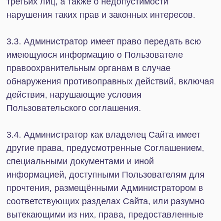
контроль действий и информационных
отношений Пользователя по использованию
Сайта, его услуг, разделов, сервисов,
возможностей и инструментов.
4.10. Администрация Сайта не несет
ответственности за нарушение Пользователем
Соглашения и оставляет за собой право по
своему собственному усмотрению, а также при
получении информации от других Пользователей
либо третьих лиц о нарушении Пользователем
Соглашения, изменять (модерировать) или
удалять любую публикуемую Пользователем
информацию, нарушающую запреты,
установленные Соглашением (включая личные
сообщения), приостанавливать, ограничивать или
прекращать доступ Пользователю ко всем или к
любому из разделов или сервисов Сайта в любое
время по любой причине или без объяснения
причин, с предварительным уведомлением или
без такового, не отвечая за любой вред, который
может быть причинен Пользователю таким
действием.