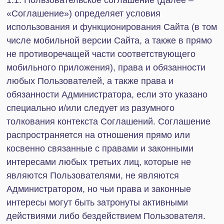
принятия Пользователем принятых
Администратором условий, в том числе условий
Соглашения, в связи с чем ни при каких условиях
Пользователь не имеет право ссылаться на
отсутствие такого согласия.
1.5. Начало использования Сайта признаётся
Пользователем и Администратором в качестве
полного и безоговорочного принятия
Пользователем всех условий Соглашения
(наряду с другими специальными документами и
иной информацией, доступными Пользователям
для прочтения, размещёнными Администратором
в соответствующих разделах Сайта в прошлом, в
настоящее время или в будущем, касающимися
функционирования Сайта, условия
использования Сайта, совершения отдельных
действий, связанных с Сайтом, разъясняющими
порядок взаимодействия Администратора с
Пользователями), в связи с чем Пользователь,
начавший использовать Сайт, его услуги,
разделы, сервисы, возможности и инструменты,
считается заключившей договор путём