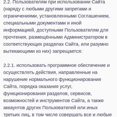
миру. Любая информация, расположенная или
доступная на Сайте, а также размещённая на
сторонних ресурсах с использованием его услуг,
разделов, сервисов, возможностей и
инструментов, тем не менее, предназначена
только для использования любым лицом в той
стране, где её использование не будет
противоречить национальному (местному)
законодательству любым иным национальным
(местным) нормативным актам и не будет
считаться нарушением закона,
административным правонарушением или
преступлением. Ни одна из услуг Сайта, а также
ни один из разделов, сервисов, возможностей и
инструментов Сайта, ни один из продуктов,
упоминаемых на Сайте прямо или косвенно, в
том числе доступные через ссылки на сайты
третьих лиц, не предназначены для
использования любыми лицами, в том числе
Пользователями, находящимися в странах, где
предоставление этих услуг, подобной
информации, инструментов, сервисов и т.п. будет
противоречить указанным выше законам или