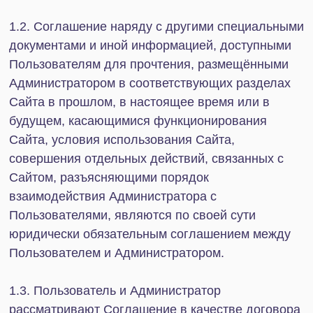
совершения конклюдентных действий –
действий, свидетельствующих об указанном
выше полном и безоговорочном принятии
условий договора, которые оформлены в виде
Соглашения.
1.6. Администратор имеет право в любое время
по своему усмотрению изменить Соглашение, а
равно другие специальные документы и иную
информацию, доступные Пользователям для
прочтения, размещённые Администратором в
соответствующих разделах Сайта, в том числе
дополнив их, сократив, установив
дополнительные обязанности и/или права как
для Пользователя, так и для Администратора,
либо прекратив такие обязанности и/или права, а
равно изменив Соглашение любым иным
образом.
Принимая Соглашение, Пользователи обязуются
самостоятельно проверять Соглашение, а равно
другие специальные документы и иную
информацию, доступные Пользователям для