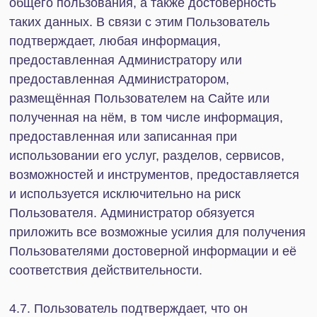
Нажимая на кнопку, я даю
согласие на обработку
персональных данных в соответствии с
Политикой
конфиденциальности
Начать сотрудничество
Услуги
Битрикс24
1С
Интеграция Битрикс24 и 1С
Битрикс24 Маркетплейс
BI-отчёты
Аудит Битрикс24
Маркет готовых решений
Наши приложения