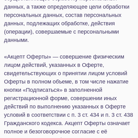
Администратора все и любые разъяснения
относительно условий оказания Услуг и Оферты,
а также подтверждает то, что условия оказания
услуг и Оферты полностью соответствуют воле
Пользователя. Акцепт Оферты означает, что
Оферта не содержит указанных в п. 2 ст. 428
Гражданского кодекса условий, а равно не
содержит иных явно обременительных для
Пользователя условий, которые Пользователь,
исходя из своих разумно понимаемых интересов,
не приняла бы при наличии у нее возможности
участвовать в определении условий Оферты, а
Услуги, указанные в настоящей Оферте, не
являются навязанными Пользователю
дополнительными услугами к услугам,
оказываемым Пользователю в рамках договора
об оказании услуг, предоставляемых
Администратором.
«Договор» — договор возмездного оказания
дополнительных услуг, технологически
неразрывно связанных с основными услугами
Сайта (предоставление доступа к информации,