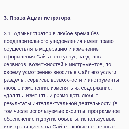
переход на которые осуществляется с
использованием ссылок, доступных на
настоящем Сайте. Пользователь подтверждает,
что переход на сайты третьих лиц, независимо от
того, что такой переход может быть осуществлён
по ссылке, доступной на настоящем Сайте, будет
осуществляться Пользователем на свой риск
исключительно под собственную ответственность
и никакие претензии, связанные с сайтами
третьих лиц, не могут быть предъявлены
Администратору.
4.7. Пользователь целиком несет личную
(персональную) ответственность за любую
информацию, которую он Предоставляет
Администратору для организации Встречи или
иным образом доводит до всеобщего сведения
(публикует) на Сайте или с помощью его услуг,
разделов, сервисов, возможностей и
инструментов. Пользователь не имеет права
загружать, передавать или публиковать, а также
иным образом использовать любые результаты
интеллектуальной деятельности и средства