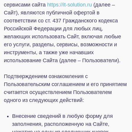
использование Сайта (далее – Пользователи).
Подтверждением ознакомления с
Пользовательским соглашением и его принятием
считается осуществлением Пользователем
одного из следующих действий:
Внесение сведений в любую форму для
заполнения, расположенную на Cайте,
нажатие на одну из следующих кнопок
«Подписаться»; «Продолжить»; «Согласен» и
т.п.
Термины и определения:
«Оферта» — предложение в адрес физических
лиц, содержащее все существенные условия
договора, являющееся стандартной формой, из
которого усматривается воля Пользователя на
заключение договора на указанных в
Соглашении условиях (договор присоединения) с
любым, кто отзовётся.