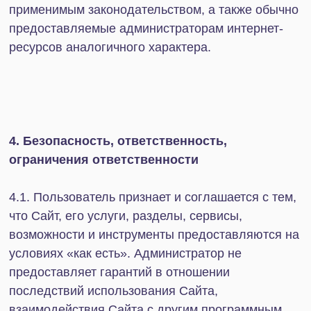
4.11. Администратор обеспечивает
функционирование и работоспособность Сайта и
обязуется оперативно восстанавливать его
работоспособность в случае технических сбоев и
перерывов. Администратор не несет
ответственности за временные сбои и перерывы
в работе Сайта и вызванные ими потерю
информации. Администратор не несет
ответственности за любой ущерб компьютеру
представителя Компании или иного лица,
мобильным устройствам, любому другому
оборудованию или программному обеспечению,
вызванный или связанный с использованием
Сайта, его услуг, разделов, сервисов,
возможностей и инструментов, а также связанный
с переходом по ссылкам, размещенным на Сайте.
4.12. Администратор ни при каких условиях не
несёт ответственность за эффективность
принятых Пользователем решений об
использовании / неиспользовании Сайта, не
гарантирует положительный эффект
использования Сайта, при этом Пользователь