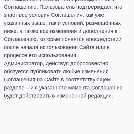
результаты интеллектуальной деятельности (в
том числе используемые скрипты, программное
обеспечение и другие объекты, используемые
или хранящиеся на Сайте, любые серверные
приложения, а также любые результаты
интеллектуальной деятельности, созданные
Компаниями) или приостанавливать доступ к
таким результатам интеллектуальной
деятельности любым по отношению к
Администратору третьим лицам с
предварительным уведомлением или без
такового.
3.2. Администратор ни при каких условиях не
обязан, хотя и имеет такое право, контролировать
деятельность Пользователей и не несет
ответственности за действия или бездействие
любых лиц в отношении использования Сайта.
Пользователи предупреждены о том, что законом
установлена ответственность за нарушение прав
третьих лиц, а также о недопустимости
нарушения таких прав и законных интересов.
3.3. Администратор имеет право передать всю