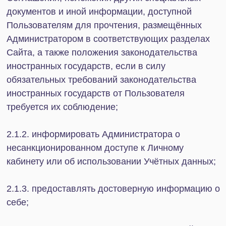
4.1. Пользователь признает и соглашается с тем,
что Сайт, его услуги, разделы, сервисы,
возможности и инструменты предоставляются на
условиях «как есть». Администратор не
предоставляет гарантий в отношении
последствий использования Сайта,
взаимодействия Сайта с другим программным
обеспечением, а равно не предоставляет
гарантий того, что Сайт может подходить для
конкретных целей Пользователя, в связи с чем
Пользователь признает и соглашается с тем, что
результат использования Сайта может не
соответствовать ожиданиям Пользователя
независимо от того, связано ли это с
индивидуальными настройками Пользователя
или нет.
4.2. Администратор отвечает исключительно за
сохранность персональных данных, под
которыми понимается информация, относящаяся
к конкретному Пользователю.
4.5. Доступ к Сайту можно получить по всему