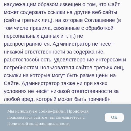
HRM-система
AI-система аналитики звонков
Блог
Акции
Кейсы
Статьи
Новости
Вебинары
О компании
О нас
Контакты
Тех. поддержка
Вакансии
Мы используем cookie-файлы. Продолжая
пользоваться сайтом, вы соглашаетесь с
ОК
Политикой конфиденциальности