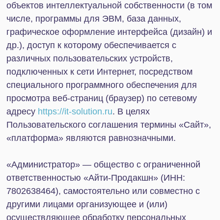
(операции), совершаемые с персональными
данными.
«Акцепт Оферты» — совершение физическим
лицом действий, указанных в Оферте,
свидетельствующих о принятии лицом условий
Оферты в полном объеме, в том числе нажатие
кнопки «Подписаться» в заполненной
регистрационной форме, совершении иных
действий по выполнению указанных в Оферте
условий в соответствии с п. 3 ст. 434 и п. 3 ст. 438
Гражданского кодекса. Акцепт Оферты означает
полное и безоговорочное согласие с её
условиями. Акцепт Оферты является
подтверждением того, что все и любые условия
Оферты принимаются Пользователем целиком и
полностью без каких-либо оговорок и
ограничений, при этом Акцепт Оферты
подтверждает, что Пользователь ознакомлен со
всеми условиями оказания Услуг и условиями
Оферты, что Пользователю понятны все условия
оказания Услуги и условия Оферты, что
Пользователь воспользовался правом получить у