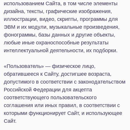
Пользователям для прочтения, размещёнными
Администратором в соответствующих разделах
Сайта в прошлом, в настоящее время или в
будущем, касающимися функционирования
Сайта, условия использования Сайта,
совершения отдельных действий, связанных с
Сайтом, разъясняющими порядок
взаимодействия Администратора с
Пользователями, являются по своей сути
юридически обязательным соглашением между
Пользователем и Администратором.
1.3. Пользователь и Администратор
рассматривают Соглашение в качестве договора
присоединения в соответствии со ст. 428
Гражданского кодекса Российской Федерации.
Начиная использовать Сайт, Пользователь
соглашается с публичной офертой в соответствии
со ст. 438 Гражданского кодекса Российской
Федерации и подтверждает, что Соглашение не
содержит каких-либо условий, которые лишают
Пользователя прав, обычно предоставляемых по
договорам такого вида, не исключают или
несправедливо ограничивают ответственность