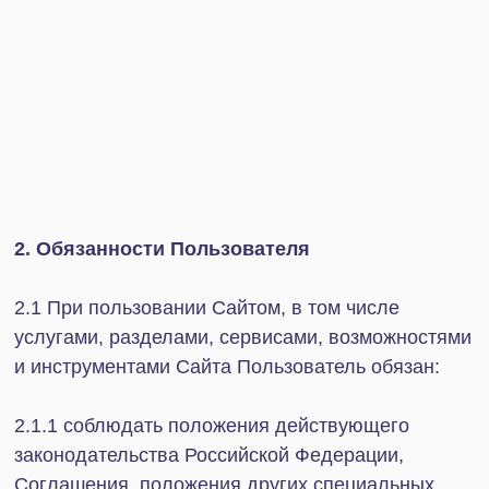
имеющуюся информацию о Пользователе
правоохранительным органам в случае
обнаружения противоправных действий, включая
действия, нарушающие условия
Пользовательского соглашения.
3.4. Администратор как владелец Сайта имеет
другие права, предусмотренные Соглашением,
специальными документами и иной
информацией, доступными Пользователям для
прочтения, размещёнными Администратором в
соответствующих разделах Сайта, или разумно
вытекающими из них, права, предоставленные
применимым законодательством, а также обычно
предоставляемые администраторам интернет-
ресурсов аналогичного характера.
4. Безопасность, ответственность,
ограничения ответственности