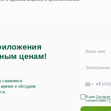
риложения
ным ценам!
ы свяжемся
+7
 время и обсудим
са.
Я даю
Согласие
соответствии с