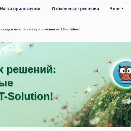
Наши приложения
Отраслевые решения
Блог
кидки на топовые приложения от IT-Solution!
х решений:
х решений:
вые
вые
-Solution!
-Solution!