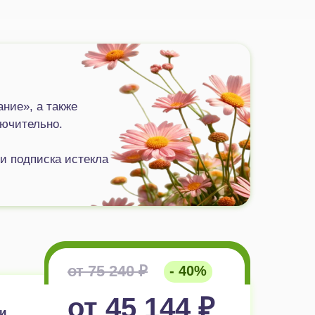
ние», а также
лючительно.
и подписка истекла
от 75 240 ₽
- 40%
от 45 144 ₽
и