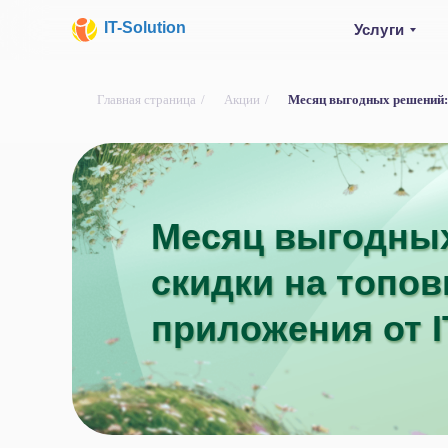
IT-Solution
Услуги
Главная страница
/
Акции
/
Месяц выгодных решений: с
Месяц выгодны
Месяц выгодны
скидки на топо
скидки на топо
приложения от IT
приложения от IT