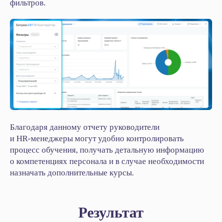
фильтров.
HRM-система
AI-система аналитики звонков
Блог
Акции
Кейсы
Статьи
Новости
Вебинары
О компании
Благодаря данному отчету руководители
и HR‑менеджеры могут удобно контролировать
О нас
процесс обучения, получать детальную информацию
Контакты
о компетенциях персонала и в случае необходимости
Тех. поддержка
назначать дополнительные курсы.
Вакансии
Результат