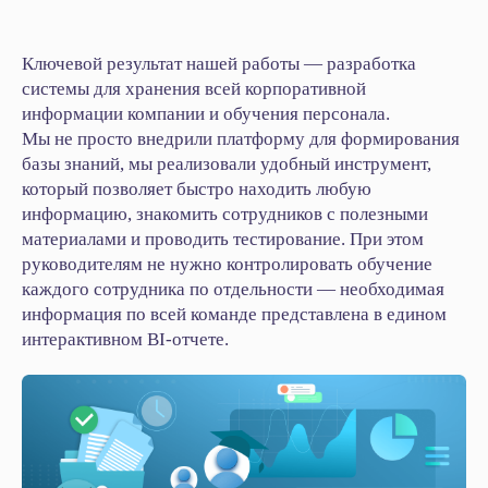
+7 812 332 84 32
info@it-solution.ru
Ключевой результат нашей работы — разработка
194100, г. Санкт-Петербург, Б.
Сампсониевский пр-кт, д. 68Н,
системы для хранения всей корпоративной
офисы 504 и 513
информации компании и обучения персонала.
Мы не просто внедрили платформу для формирования
Кейсы IT-Solution
в Telegram
базы знаний, мы реализовали удобный инструмент,
Пользовательское соглашение
Политика конфиденциальности
который позволяет быстро находить любую
© 2005-2026
«
IT-Solution
»
информацию, знакомить сотрудников с полезными
ООО
«
Айти-Продакшн
»
ОГРН 1177847348887 ИНН 7802638464
материалами и проводить тестирование. При этом
руководителям не нужно контролировать обучение
каждого сотрудника по отдельности — необходимая
информация по всей команде представлена в едином
интерактивном BI‑отчете.