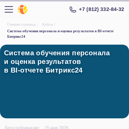
+7 (812) 332-84-32
Главная страница
/
Кейсы
/
Система обучения персонала и оценка результатов в BI-отчете
Битрикс24
Система обучения персонала
Система обучения персонала
и оценка результатов
и оценка результатов
в BI-отчете Битрикс24
в BI-отчете Битрикс24
Дата публикации:
15 мая 2026
Стоимость: 400 000 ₽
Купить