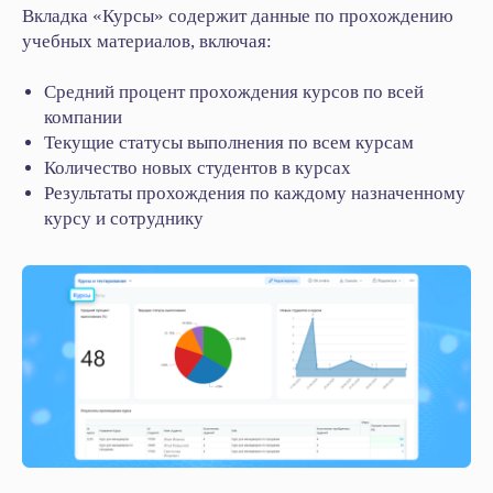
рутинные процессы с IT-
Вкладка «Курсы» содержит данные по прохождению
Solution
учебных материалов, включая:
Отправьте заявку, мы свяжемся
Средний процент прохождения курсов по всей
с вами в ближайшее время и обсудим
детали проекта.
компании
Текущие статусы выполнения по всем курсам
Количество новых студентов в курсах
Результаты прохождения по каждому назначенному
курсу и сотруднику
+7
Нажимая на кнопку, я даю
Согласие
на обработку
персональных данных в соответствии с
Политикой
Конфиденциальности
Начать сотрудничество