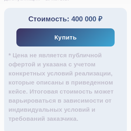
* Цена не является публичной
офертой и указана с учетом
конкретных условий реализации,
которые описаны в приведенном
кейсе. Итоговая стоимость может
варьироваться в зависимости от
индивидуальных условий и
требований заказчика.
Заказчик — поставщик товаров для спорта
и активного отдыха. Клиентами компании
являются розничные и оптовые магазины
спортивного инвентаря, фитнес‑центры,
спортивные клубы и федерации, а также
специализированные учебные заведения.