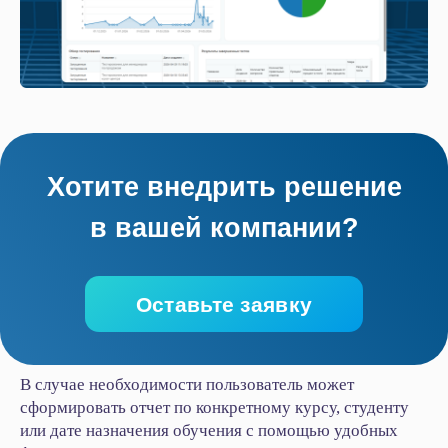
Услуги
Битрикс24
1С
Интеграция Битрикс24 и 1С
Битрикс24 Маркетплейс
BI-отчёты
В случае необходимости пользователь может
Аудит Битрикс24
сформировать отчет по конкретному курсу, студенту
Маркет готовых решений
или дате назначения обучения с помощью удобных
Наши приложения