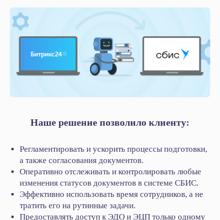
Услуги
Битрикс24
1С
Интеграция Битрикс24 и 1С
Битрикс24 Маркетплейс
BI-отчёты
Аудит Битрикс24
Маркет готовых решений
Наши приложения
HRM-система
Наше решение позволило клиенту:
AI-система аналитики звонков
Блог
Регламентировать и ускорить процессы подготовки,
а также согласования документов.
Акции
Оперативно отслеживать и контролировать любые
Кейсы
изменения статусов документов в системе СБИС.
Статьи
Эффективно использовать время сотрудников, а не
Новости
тратить его на рутинные задачи.
Вебинары
Предоставлять доступ к ЭДО и ЭЦП только одному