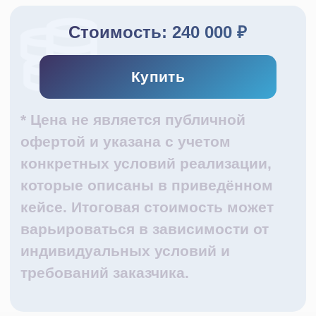
офертой и указана с учетом
конкретных условий реализации,
которые описаны в приведённом
кейсе. Итоговая стоимость может
варьироваться в зависимости от
индивидуальных условий и
требований заказчика.
Компания-заказчик специализируется на
продаже и монтаже специализированного
электротехнического оборудования, а также
предоставляет услуги по разработке проектных
документов.
Основные рабочие процессы строятся на базе
платформы Битрикс24.