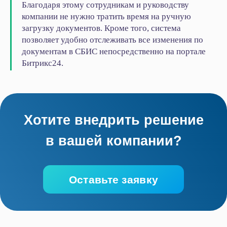
Благодаря этому сотрудникам и руководству
компании не нужно тратить время на ручную
+7
загрузку документов. Кроме того, система
позволяет удобно отслеживать все изменения по
Нажимая на кнопку, я даю
Согласие
на обработку
документам в СБИС непосредственно на портале
персональных данных в соответствии с
Политикой
Конфиденциальности
Битрикс24.
Начать сотрудничество