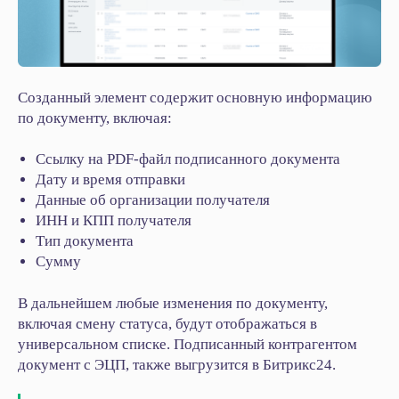
Созданный элемент содержит основную информацию
по документу, включая:
Ссылку на PDF-файл подписанного документа
Упростите ведение
Дату и время отправки
бизнеса для себя и своих
Данные об организации получателя
сотрудников
ИНН и КПП получателя
Тип документа
Сумму
Отправьте заявку, мы свяжемся
с вами в ближайшее время и обсудим
детали вашего вопроса.
В дальнейшем любые изменения по документу,
включая смену статуса, будут отображаться в
универсальном списке. Подписанный контрагентом
документ с ЭЦП, также выгрузится в Битрикс24.