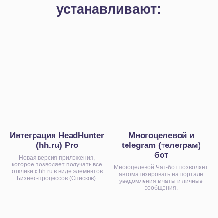
Открыть каталог приложений
Интеграция HeadHunter
Многоцелевой и
(hh.ru) Pro
telegram (телеграм)
бот
Новая версия приложения,
которое позволяет получать все
Многоцелевой Чат-бот позволяет
отклики с hh.ru в виде элементов
автоматизировать на портале
Бизнес-процессов (Списков).
уведомления в чаты и личные
сообщения.
Упростите ведение
бизнеса для себя и своих