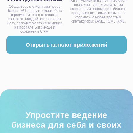
REST Активити Б24 от IT-Solution
позволяет использовать при
Общайтесь с клиентами через
заполнении параметров бизнес-
Телеграм! Создайте своего бота
процессов не только JSON, но и
и разместите его в качестве
Услуги
форматы с более простым
контакта. Каждый, кто напишет
синтаксисом: YAML, TOML, XML.
боту, попадет в открытые линии
Битрикс24
на портале Битрикс24 и
сохранен в CRM.
1С
Интеграция Битрикс24 и 1С
Битрикс24 Маркетплейс
BI-отчёты
Аудит Битрикс24
Маркет готовых решений
Наши приложения
HRM-система
AI-система аналитики звонков
Блог
Акции
Кейсы
Статьи