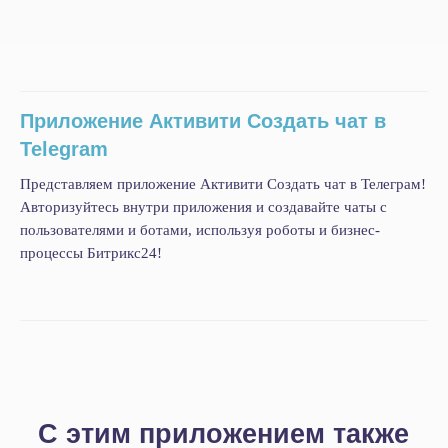
Приложение добавляет действие бизнес-
согласие на получение уведомлений на ваш
процесса/робот, которые создают чат в
адрес электронной почты - как связанных с
Телеграм.
работой приложения, так и рекламного
характера.
Устанавливая приложение, в соответствии с
Приложение Активити Создать чат в
Федеральным законом № 152-ФЗ «О
Telegram
персональных данных» от 27.07.2006 года, вы
выражаете согласие на обработку
Представляем приложение Активити Создать чат в Телеграм!
персональных данных.
Авторизуйтесь внутри приложения и создавайте чаты с
С текстом согласия можно
ознакомиться по
пользователями и ботами, используя роботы и бизнес-
ссылке
.
процессы Битрикс24!