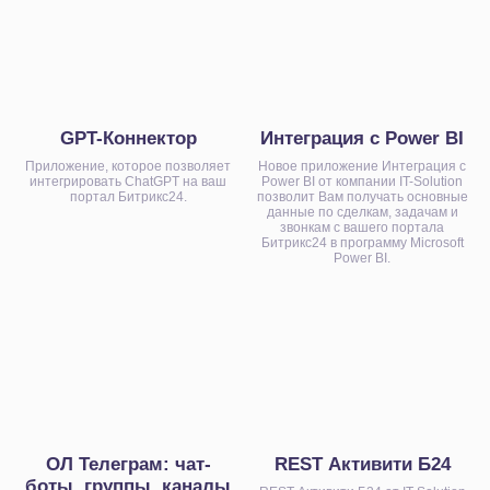
сотрудников
Отправьте заявку, мы свяжемся
с вами в ближайшее время и
обсудим детали вашего вопроса.
GPT-Коннектор
Интеграция с Power BI
Приложение, которое позволяет
Новое приложение Интеграция с
интегрировать ChatGPT на ваш
Power BI от компании IT-Solution
портал Битрикс24.
позволит Вам получать основные
данные по сделкам, задачам и
звонкам с вашего портала
Битрикс24 в программу Microsoft
Power BI.
+7
Нажимая на кнопку, я даю
Согласие
на обработку
персональных данных в соответствии с
Политикой
Конфиденциальности
Начать сотрудничество
ОЛ Телеграм: чат-
REST Активити Б24
боты, группы, каналы