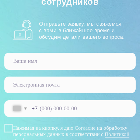
Новости
Вебинары
О компании
О нас
Контакты
Тех. поддержка
Вакансии
+7 812 332 84 32
info@it-solution.ru
194100, г. Санкт-Петербург, Б.
Сампсониевский пр-кт, д. 68Н,
офисы 504 и 513
Пользовательское соглашение
Политика конфиденциальности