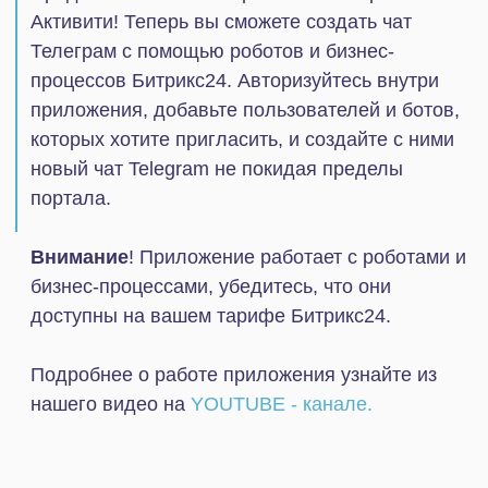
нашего видео на
YOUTUBE - канале.
С этим приложением также
Установите приложение на свой портал
Что нового?
устанавливают:
Битрикс24.
Версия 1
Устанавливая приложение, вы выражаете