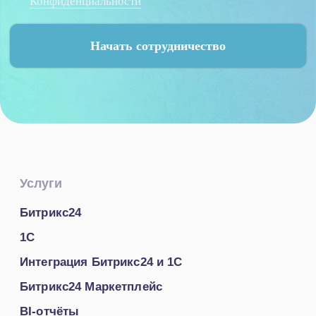
© 2005-2026
«
IT-Solution
»
ООО
«
Айти-Продакшн
»
ОГРН 1177847348887 ИНН 7802638464