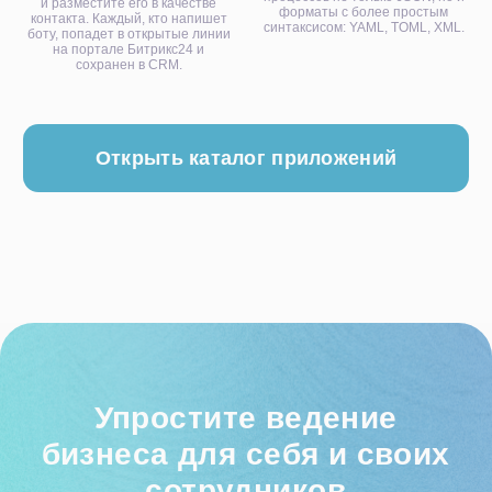
и разместите его в качестве
О компании
форматы с более простым
контакта. Каждый, кто напишет
синтаксисом: YAML, TOML, XML.
боту, попадет в открытые линии
О нас
на портале Битрикс24 и
сохранен в CRM.
Контакты
Тех. поддержка
Вакансии
+7 812 332 84 32
info@it-solution.ru
194100, г. Санкт-Петербург, Б.
Сампсониевский пр-кт, д. 68Н,
офисы 504 и 513
Пользовательское соглашение
Политика конфиденциальности
© 2005-2026
«
IT-Solution
»
ООО
«
Айти-Продакшн
»
ОГРН 1177847348887 ИНН 7802638464