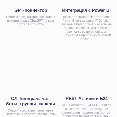
налогообложения и ставку НДС.
Битрикс24
GPT-Коннектор
Интеграция с Power BI
1С
5. Сохраните настройки
Приложение, которое позволяет
Новое приложение Интеграция с
Интеграция Битрикс24 и 1С
интегрировать ChatGPT на ваш
Power BI от компании IT-Solution
портал Битрикс24.
позволит Вам получать основные
Новый вариант оплаты появится в корзине
Битрикс24 Маркетплейс
данные по сделкам, задачам и
интернет-магазина и на странице оплаты в
BI-отчёты
звонкам с вашего портала
CRM (Платежи в чате и SMS)
Битрикс24 в программу Microsoft
Аудит Битрикс24
Power BI.
Маркет готовых решений
Наши приложения
HRM-система
AI-система аналитики звонков
Блог
Акции
Кейсы
Статьи
ОЛ Телеграм: чат-
REST Активити Б24
Новости
боты, группы, каналы
REST Активити Б24 от IT-Solution
Вебинары
позволяет использовать при
Общайтесь с клиентами через
заполнении параметров бизнес-
Телеграм! Создайте своего бота
процессов не только JSON, но и