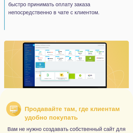
интернет-эквайринга Т-Касса и СБП.
Отслеживание оплаты в
режиме реального времени
Вся информация об оплате, начиная от
перехода по ссылке до факта совершения
платежа, фиксируется в карточке сделки. Таким
образом, вы сможете пошагово отследить
действия клиента после получения ссылки на
оплату.