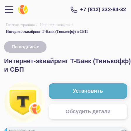
+7 (812) 332-84-32
Главная страница
/
Наши приложения
/
Интернет-эквайринг Т-Банк (Тинькофф) и СБП
По подписке
Интернет-эквайринг Т-Банк (Тинькофф)
и СБП
Установить
Обсудить детали