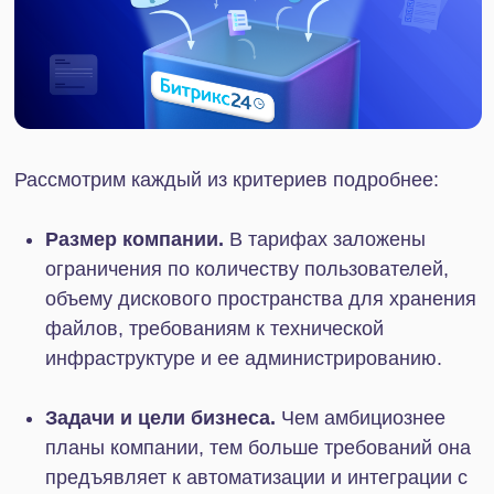
Искусственный интеллект
CoPilot ускоряет работу над задачами: может
упростить формулировку или с нуля создать
описание задачи, добавить в нее чек-листы и
выделить главное из комментариев.
Доски
Доски нужны для совместной работы в формате
онлайн. В CRM Битрикс24 команда может
работать с неограниченным числом досок,
создавать их из задач, в ленте или документах, а
также предоставлять к ним публичный доступ.