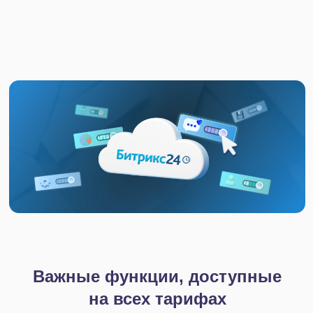
масштабы бизнеса и разный уровень
функциональности. Ниже мы рассказываем, кому
подходит каждый тариф, какие возможности он
предоставляет пользователям и какие есть
ограничения в его использовании.
Тариф «Бесплатный»
Для кого:
Для тех, кто хочет протестировать систему и
попробовать Битрикс24 в деле, но пока не готов
приобрести платную версию.