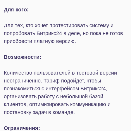
автоматизации бизнеса. Помимо всех функций
Базового и Стандартного тарифов вы можете
полноценно работать с CRM, календарем и
аналитикой, учитывать затраченное командой
время, настроить автоматическое создание
регулярных задач.
На тарифе появляется возможность
использовать Скрам-методологии.
Автоматизировать продажи можно с помощью
Бизнес- и Смарт-процессов, а также
редактирования роботов. Есть возможность
внедрить двустороннюю синхронизацию с 1С.
Доступна удобная система онлайн-записи —
подробнее об инструменте читайте в
этой статье
.
Ограничения:
На тарифе все же есть несколько лимитов:
количество пользователей может стать
проблемой для крупного бизнеса, а объема
хранилища в 1024 Гб может не хватать для всех
необходимых файлов.