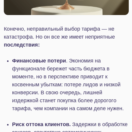
объему дискового пространства для хранения
файлов, требованиям к технической
инфраструктуре и ее администрированию.
Задачи и цели бизнеса.
Чем амбициознее
планы компании, тем больше требований она
предъявляет к автоматизации и интеграции с
внешними системами, тем выше потребность
в индивидуальных сценариях и
масштабируемости решений.
Метрики для отчетов и аналитики.
От
уровня детализации и сложности обработки
данных, частоты обновления информации,
необходимости ее визуализации зависит и
функционал Битрикс24.
Интеграции с внешними сервисами.
Если
компания работает с 1С, получает заявки из
мессенджеров и соцсетей, хранит важные
данные в облаке, ей может потребоваться
настройка автоматического бесшовного
взаимодействия этих инструментов с
Битрикс24.