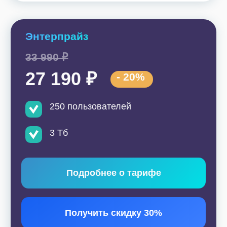
Если бизнес стремится сэкономить, важно, чтобы
при этом он использовал все возможности для
автоматизации. Конечно, часть нужных функций
могут находиться на более дорогом тарифе. Но
его приобретение
окупается за счет
освобождения сотрудников от рутины, роста
лояльности клиентов и в конечном счете —
увеличения прибыли.
Кроме того, успешный бизнес часто стремится к
масштабированию. Если какие-то функции менее
востребованы сегодня, они
окажутся
критически важными в дальнейшем развитии
компании:
расширении продуктовой линейки,
выходе на новые рынки или открытии филиалов
в других городах.
Здесь уместно выглядит цитата Стива Джобса:
«Люди не знают толком, чего они хотят, пока ты
не покажешь им это». Поэтому рациональной для
бизнеса будет работа на опережение. Заранее
выбирая нужный тариф Битрикс24, вы готовите
технологическую базу для будущего роста.