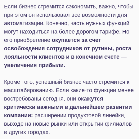
тарифа, чем компании на самом деле нужен.
Риск оттока клиентов.
Задержки в обработке
заказов, отсутствие автоматических
уведомлений, недостоверная обратная связь
— критические для покупателей промахи
бизнеса могут быть связаны с отсутствием
нужных функций на тарифе Битрикс24.
Снижение производительности.
Нехватка
ряда функций вынуждает сотрудников тратить
время на процессы, которые можно
автоматизировать. Они вручную
обрабатывают заявки, заполняют отчеты,
ставят задачи коллегам. Хотя вместо рутины
могли бы сосредоточиться на продажах и
клиентском сервисе.
Что учесть при выборе тарифа?