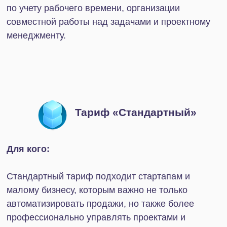
В заключение
Выбор тарифа Битрикс24 — стратегическое
решение для компании. Чтобы найти наилучший
вариант, учитывайте:
Размер бизнеса
Поставленные цели
Количество сотрудников и их функционал
Метрики эффективности
Уже используемые в работе сервисы
Эти критерии помогают понять, чего вы ждете от
платформы и какие функции вам действительно
нужны. Ознакомиться с подробным описанием
тарифов и ценами, а также приобрести лицензию
Битрикс24 вы можете в
специальном разделе
нашего сайта
.