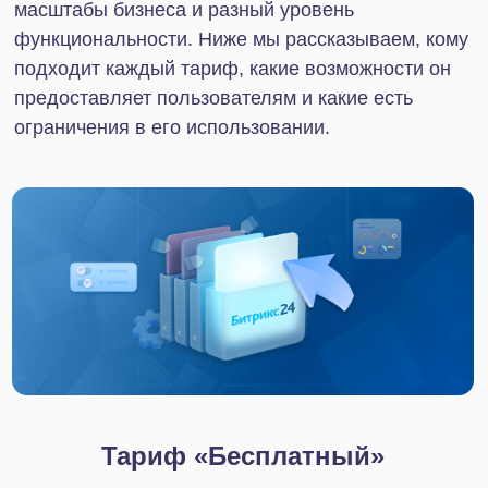
записи, учета рабочего времени команды и
автоматического учета времени по задачам,
возможности применять гибкие методы
управления. Также нет Бизнес- и Смарт-
процессов, что ограничивает возможности
доработки платформы под индивидуальные
особенности бизнеса.
Тариф
«Профессиональный»
Для кого:
Идеально подходит бизнесу со штатом до 100
человек, которому важно автоматизировать
продажи, полноценно управлять командой и
повышать эффективность ее работы.
Возможности:
Тариф Битрикс24 «Профессиональный» —
комплексное решение для оптимизации и