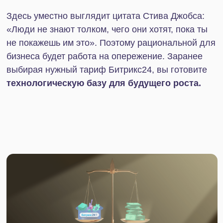
Цена Битрикс24 — лишь один из критериев для
сравнения тарифов между собой. Наряду с ним
при выборе оптимального варианта важно
учитывать и другие факторы: размер компании и
распределение задач внутри команды, цели
бизнеса, используемые для аналитики метрики,
необходимость интеграции с внешними
сервисами.
Рассмотрим каждый из критериев подробнее:
Размер компании.
В тарифах заложены
ограничения по количеству пользователей,