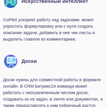
подходит как малому бизнесу, так и крупным
компаниям, которые перед покупкой хотят
проверить систему в деле.
Из ограничений — доступ к платформе дается
всего на 15 дней. Если по истечении этого срока
вы не покупаете платный тариф, то система
автоматически переключит на бесплатный.
Хранить на облаке можно до 50 Гб.
Обратите внимание
IT-Solution
дарит своим клиентам 30 дней
бесплатного доступа
вместо стандартных 15. О
том, как воспользоваться нашим предложением и
настроить демо-режим на выгодных условиях,
читайте
здесь
.