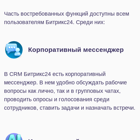
Возможности:
Количество пользователей в тестовой версии
неограниченно. Тариф подойдет, чтобы
познакомиться с интерфейсом Битрикс24,
организовать работу с небольшой базой
клиентов, оптимизировать коммуникацию и
постановку задач в команде.
Ограничения:
Бесплатной версии не хватит для полноценной
автоматизации даже маленького бизнеса: здесь
нет возможности работать со счетами, настроить
синхронизацию с почтой, собирать заявки с сайта
в CRM, учитывать рабочее время. Для хранения
файлов доступно только 5 Гб на облаке.
На бесплатном тарифе доступна еще одна опция
—
демо-версия Битрикс24.
Она дает полный
доступ к функционалу платформы: можно
протестировать все возможности Битрикс24 с
минимальными ограничениями. Вариант