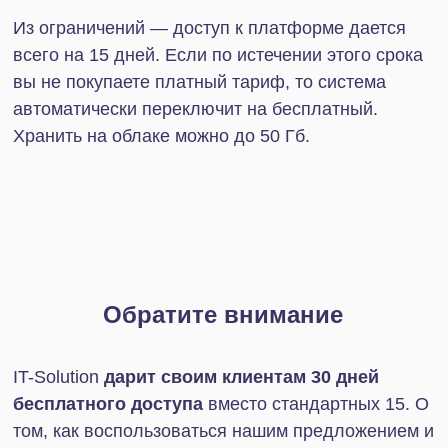
Еще одно преимущество тарифа «Энтерпрайз»
— расширенные возможности IT-инфраструктуры:
скорость работы платформы может быть
увеличена до 10 раз, есть возможность
шифрования данных, повышена
производительность REST API и сервера с
приложениями.
Также доступны поиск по содержимому Диска,
технология единого входа, возможность создать
филиальную сеть. За счет расширенной истории
входов улучшена защита аккаунтов
пользователей. Кроме того, для увеличения
лояльности к каждому клиенту компании можно
прикрепить персонального менеджера.
Ограничения:
Ограничений нет. «Энтерпрайз» — наиболее
комплексный тариф Битрикс24.