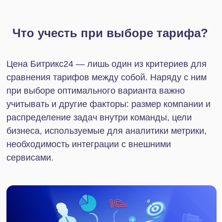
Важные функции, доступные
на всех тарифах
Часть востребованных функций доступны всем
пользователям Битрикс24. Среди них:
Корпоративный мессенджер
В CRM Битрикс24 есть корпоративный
мессенджер. В нем удобно обсуждать рабочие
вопросы как лично, так и в групповых чатах,
проводить опросы и голосования среди
сотрудников, ставить задачи и назначать встречи.