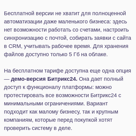
Тариф «Энтерпрайз»
Для кого:
Тариф подходит для крупного бизнеса со штатом
более 100 человек, которому необходимо
работать с большими объемами информации,
настраивать систему под свои потребности и
автоматизировать работу по максимуму.
Возможности:
Все возможности Профессионального тарифа
включает в себя и «Энтерпрайз». При этом число
пользователей здесь фактически не ограниченно:
подключить можно от 250 до 10 000 человек.
Соразмерно количеству сотрудников меняется и
объем хранилища: от 3 до 100 Тб.