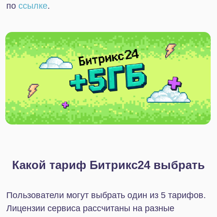
сотрудниками.
Возможности:
Объем хранилища на тарифе — 100 Гб, а к
платформе могут подключиться уже до 50
пользователей. Появляется возможность
работать с аналитикой и отчетами, в частности
доступен инструмент «BI Конструктор».
Кроме того, здесь уже есть полноценный
проектный менеджмент: с канбан-досками,
слотами в календаре, диаграммами Ганта.
Значительно расширяется функционал CRM-
системы: добавляется возможность отдельно
работать с лидами, конвертировать их в сделки,
создавать индивидуальные коммерческие
предложения.
Ограничения:
Из ограничений помимо объема хранилища и
количества пользователей — отсутствие онлайн-