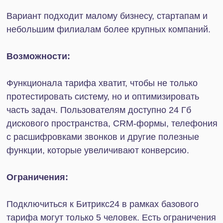
Важно учитывать, что требуемые для этого
инструменты — модули интеграции, REST API,
вебхуки — не работают без подписки на Маркет.
Исключение составляют решения,
разработанные «1С-Битрикс». Поэтому подписка
становится необходимой практически для всех
компаний, которые пользуются Битрикс24.
Обратите внимание
До конца 2025 года
купить подписку на Маркет
можно со скидкой 50%!
Условия акции вы
найдете
здесь
.