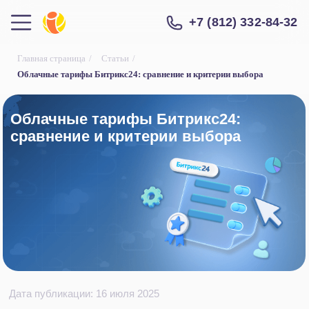
+7 (812) 332-84-32
Главная страница
/
Статьи
/
Облачные тарифы Битрикс24: сравнение и критерии выбора
Облачные тарифы Битрикс24:
сравнение и критерии выбора
Дата публикации: 16 июля 2025
Теряетесь при выборе тарифа Битрикс24? Хотя
платформа и предоставляет множество
вариантов, выбор наиболее подходящей
лицензии сервиса для вашей компании может
вызывать сложности. Рассказываем, от чего