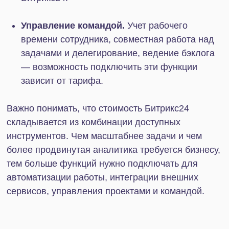
IT-Solution
дарит 5 Гб на облачном хранилище
в
рамках бесплатного тарифа всем новым
пользователям Битрикс24. По промокоду вам
будет доступно 10 Гб дискового пространства
вместо стандартных 5 Гб. Узнайте подробности
по
ссылке
.
Какой тариф Битрикс24 выбрать
Пользователи могут выбрать один из 5 тарифов.
Лицензии сервиса рассчитаны на разные