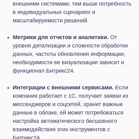
Коллабы
Работать совместно с внешними командами и
клиентами внутри Битрикс24 помогают коллабы.
Ограничений по числу совместных проектов и
количеству гостей в них нет. Пользователям
доступны чаты, видеозвонки, обмен файлами и
постановка задач.
Диск
Пользователи любого из тарифов могут хранить
данные на облаке Битрикс24. Диск можно
синхронизировать с ПК, чтобы в хранилище
всегда находились актуальные версии файлов.
Облако надежно защищено, права доступа можно
легко настроить.
Обратите внимание