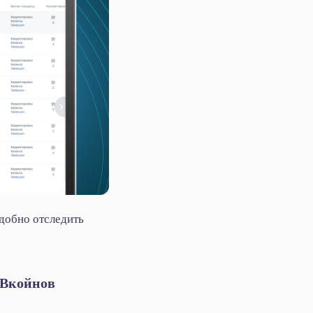
удобно отследить
ОВкойнов