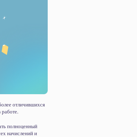
иболее отличившихся
 работе.
вать полноценный
сех начислений и