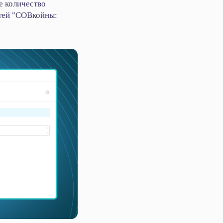
е количество
стей "СОВкойны: