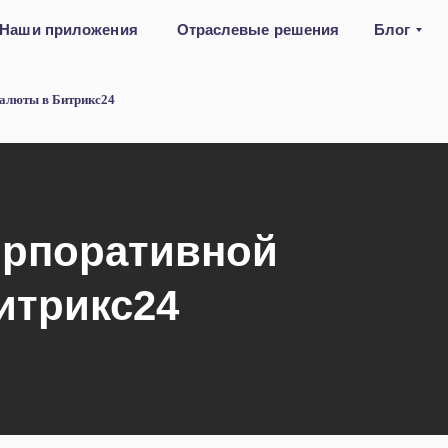
Наши приложения
Отраслевые решения
Блог
валюты в Битрикс24
орпоративной
итрикс24