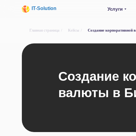
IT-Solution
Услуги
Главная страница
/
Кейсы
/
Создание корпоративной 
Наши кейсы в Telegram
Подписаться
Создание к
валюты в Б