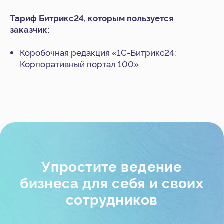
Битрикс24
Тариф Битрикс24, которым пользуется
1С
заказчик:
Интеграция Битрикс24 и 1С
Битрикс24 Маркетплейс
Коробочная редакция «1С-Битрикс24:
BI-отчёты
Корпоративный портал 100»
Аудит Битрикс24
Маркет готовых решений
Наши приложения
HRM-система
AI-система аналитики звонков
Блог
Акции
Кейсы
Статьи
Новости
Вебинары
О компании