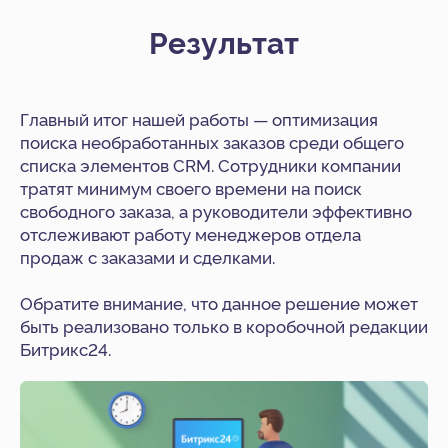
+7
Результат
Нажимая на кнопку, я даю
Согласие
на обработку
персональных данных в соответствии с
Политикой
Конфиденциальности
Главный итог нашей работы — оптимизация
Начать сотрудничество
поиска необработанных заказов среди общего
списка элементов CRM. Сотрудники компании
тратят минимум своего времени на поиск
свободного заказа, а руководители эффективно
отслеживают работу менеджеров отдела
продаж с заказами и сделками.
Обратите внимание, что данное решение может
быть реализовано только в коробочной редакции
Битрикс24.