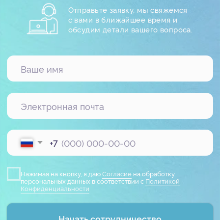
О нас
Контакты
Тех. поддержка
Вакансии
+7 812 332 84 32
info@it-solution.ru
194100, г. Санкт-Петербург, Б.
Сампсониевский пр-кт, д. 68Н,
офисы 504 и 513
Кейсы IT-Solution
в Telegram
Пользовательское соглашение
Политика конфиденциальности
© 2005-2026
«
IT-Solution
»
ООО
«
Айти-Продакшн
»
ОГРН 1177847348887 ИНН 7802638464