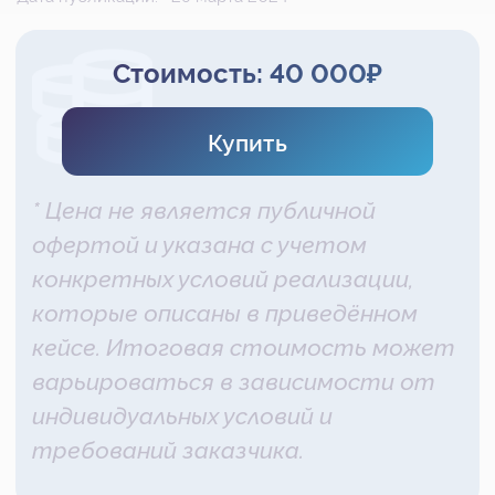
* Цена не является публичной
офертой и указана с учетом
конкретных условий реализации,
которые описаны в приведённом
кейсе. Итоговая стоимость может
варьироваться в зависимости от
индивидуальных условий и
требований заказчика.
Компания-заказчик специализируется на
разработке, продаже и обслуживании
специализированного оборудования с ЧПУ.
Основные рабочие процессы компании
реализованы на базе коробочной редакции
Битрикс24.