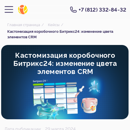
+7 (812) 332-84-32
Главная страница
/
Кейсы
/
Кастомизация коробочного Битрикс24: изменение цвета
элементов CRM
Кастомизация коробочного
Битрикс24: изменение цвета
элементов CRM
Дата публикации:
29 марта 2024
Стоимость: 40 000₽
Купить