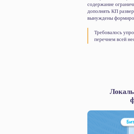
содержание ограничи
дополнять КП разве
вынуждены формиров
Требовалось упр
перечнем всей н
Локаль
ф