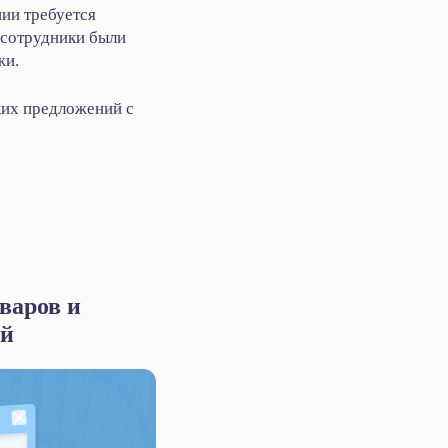
ии требуется
 сотрудники были
жи.
ких предложений с
варов и
ий