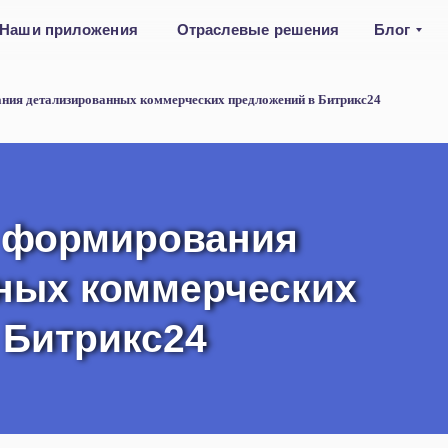
Наши приложения
Отраслевые решения
Блог
ния детализированных коммерческих предложений в Битрикс24
 формирования
 формирования
ных коммерческих
ных коммерческих
 Битрикс24
 Битрикс24