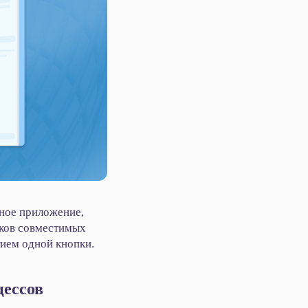
ьное приложение,
сков совместимых
ием одной кнопки.
цессов