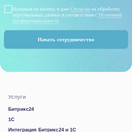
Пользовательское соглашение
Политика конфиденциальности
© 2005-2026
«
IT-Solution
»
ООО
«
Айти-Продакшн
»
ОГРН 1177847348887 ИНН 7802638464