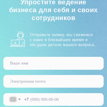
Кейсы
Статьи
Новости
Вебинары
О компании
О нас
Контакты
Тех. поддержка
Вакансии
+7 812 332 84 32
info@it-solution.ru
194100, г. Санкт-Петербург, Б.
Сампсониевский пр-кт, д. 68Н,
офисы 504 и 513