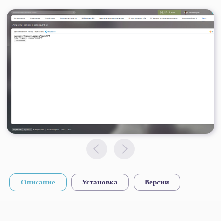
Активити «Запрос в YandexGPT» —
приложение, которое добавляет в конструктор
бизнес-процессов действие «Запрос в
YandexGPT». Новое активити позволяет
использовать нейросеть Яндекс как
универсального помощника для подготовки и
анализа текстов.
Описание
Установка
Версии
Примеры использования решения:
Анализ текста писем от клиентов и
партнеров