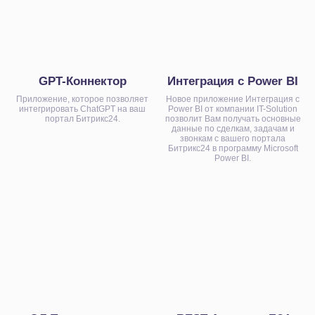
Упростите ведение
бизнеса для себя и своих
сотрудников
Отправьте заявку, мы свяжемся
GPT-Коннектор
Интеграция с Power BI
с вами в ближайшее время и
обсудим детали вашего вопроса.
Приложение, которое позволяет
Новое приложение Интеграция с
интегрировать ChatGPT на ваш
Power BI от компании IT-Solution
портал Битрикс24.
позволит Вам получать основные
данные по сделкам, задачам и
звонкам с вашего портала
Битрикс24 в программу Microsoft
Power BI.
+7
Нажимая на кнопку, я даю
Согласие
на обработку
персональных данных в соответствии с
Политикой
Конфиденциальности
Начать сотрудничество