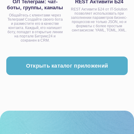
ОЛ Телеграм: чат-
REST Активити Б24
боты, группы, каналы
REST Активити Б24 от IT-Solution
позволяет использовать при
Общайтесь с клиентами через
заполнении параметров бизнес-
Телеграм! Создайте своего бота
процессов не только JSON, но и
и разместите его в качестве
форматы с более простым
контакта. Каждый, кто напишет
синтаксисом: YAML, TOML, XML.
Услуги
боту, попадет в открытые линии
на портале Битрикс24 и
сохранен в CRM.
Битрикс24
1С
Интеграция Битрикс24 и 1С
Битрикс24 Маркетплейс
BI-отчёты
Аудит Битрикс24
Маркет готовых решений
Наши приложения
HRM-система
AI-система аналитики звонков
Блог
Акции