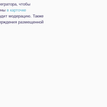
егратора, чтобы
щены
в карточке
ходит модерацию. Также
верждения размещенной