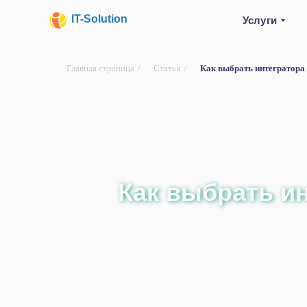
IT-Solution
Услуги
Главная страница
/
Статьи
/
Как выбрать интегратора
Как выбрать и
Как выбрать и