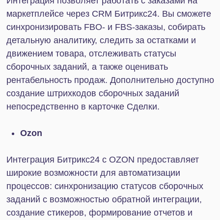
Интеграция Битрикс24 с Телеграм и другими
мессенджерами повышает качество и скорость
общения с покупателями. Заявки из разных чатов
мгновенно приходят в CRM, при этом для каждой
из них автоматически создается карточка с
контактами и историей взаимодействия.
Благодаря этому компания сможет отслеживать,
какие обращения чаще конвертируются в сделки,
и определять наиболее прибыльные каналы
коммуникации.
Интеграция возможна со следующими
мессенджерами: