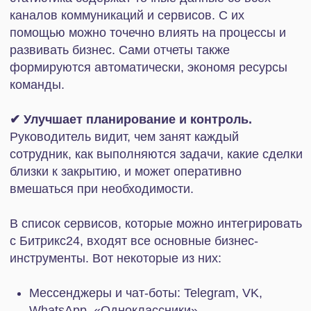
Сотрудники продолжают работать, как прежде:
менеджер — в системе управления клиентами и
сделками, бухгалтер — в 1С. А вот данные из
одного сервиса в другой поступают
автоматически: необходимости переносить
информацию вручную из одной системы в другую
больше нет. Таким образом, персонал вместо
рутины концентрируется исключительно на
важном.
Виды интеграций 1С с Битрикс24
«Коннектор к 1С»