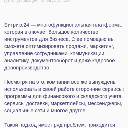
управление сотрудниками, коммуникации,
аналитику, документооборот и даже кадровое
делопроизводство.
Несмотря на это, компании все же вынуждены
использовать в своей работе сторонние сервисы:
программы для финансового и складского учета,
сервисы доставки, маркетплейсы, мессенджеры,
социальные сети и многое другое.
Такой подход имеет ряд проблем: приходится
вручную переносить данные из одной системы в
другую, из-за чего снижается эффективность
бизнеса и в конечном счете падает выручка. Эти
сложности проявляются следующим образом:
Недостоверная информация в отчетах.
Вручную собирать сведения из разных систем
долго и сложно. В базе данных появляются
дубли и опечатки, используются устаревшие
данные, что искажает статистику. На основе
такой информации принимаются неверные
решения.
Неэффективное использование рабочего