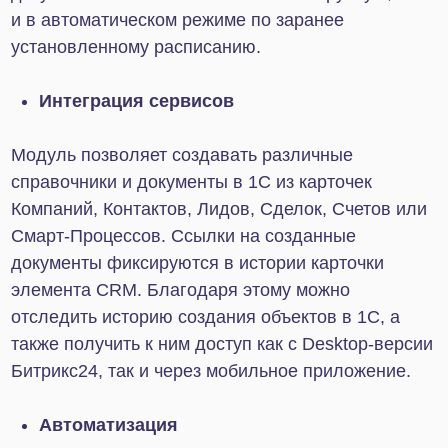
Обмен данными: клиенты, товары,
сделки, документы
После настройки совместной работы сервисов в
рамках единой экосистемы будут доступны
следующие данные, обновление которых
происходит автоматически:
Контакты клиентов и контрагентов, история
взаимодействия
Сделки, информация о взаиморасчетах
Реквизиты, счета, накладные, спецификации
Разделы, свойства, каталоги товаров
Данные об остатках и прайсы
Печатные формы документов
Смарт-процессы
Настройка и ключевые особенности
Функционал интеграции с 1С зависит от
используемой конфигурации программы,