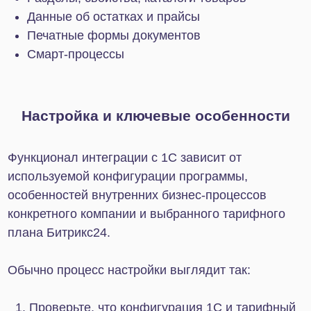
Интеграция возможна со следующими
маркетплейсами:
Wildberries
Интеграция позволяет работать с заказами на
маркетплейсе через CRM Битрикс24. Вы сможете
синхронизировать FBO- и FBS-заказы, собирать
детальную аналитику, следить за остатками и
движением товара, отслеживать статусы
сборочных заданий, а также оценивать
рентабельность продаж. Дополнительно доступно
создание штрихкодов сборочных заданий
непосредственно в карточке Сделки.
Ozon
Интеграция Битрикс24 с OZON предоставляет
широкие возможности для автоматизации
процессов: синхронизацию статусов сборочных
заданий с возможностью обратной интеграции,
создание стикеров, формирование отчетов и