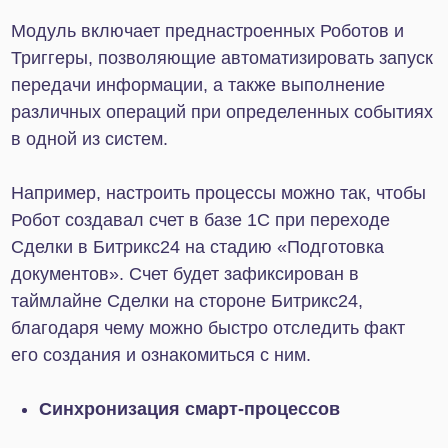
особенностей внутренних бизнес-процессов
конкретного компании и выбранного тарифного
плана Битрикс24.
Обычно процесс настройки выглядит так:
Проверьте, что конфигурация 1С и тарифный
план Битрикс24 позволяют внедрить
интеграцию с помощью приложения
«Коннектор к 1С».
Установите приложение «Коннектор к 1С» на
ваш портал Битрикс24.
Добавьте расширение модуля обмена в
систему 1С.
Используйте ключ из приложения «Коннектор
к 1С», чтобы связать 1С с Битрикс24.
Настройте нужные функции интеграции,
включая первоначальное сопоставление
элементов из обеих систем.
Выберите способ передачи информации:
ручной запуск, синхронизация по расписанию
или обмен в режиме онлайн.