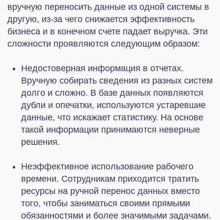
времени. Сотрудникам приходится тратить
ресурсы на ручной перенос данных вместо
того, чтобы заниматься своими прямыми
обязанностями и более значимыми задачами.
Утраты важной информации. При ручном
переносе часть данных неизбежно теряется
из-за человеческого фактора. Это приводит к
ошибкам в работе, конфликтам с коллегами,
срывам дедлайнов или сделок с клиентами.
Замедляется внедрение инноваций. Данные
компании заперты в изолированных друг от
друга сервисах, из-за чего становится
сложнее внедрить новые инструменты, а их
тестирование и отладка занимают больше
времени.
Падает качество обслуживания.
Увеличивается срок обработки заявок, часть
обращений теряется и остается без ответа,
срываются сроки. Репутация бизнеса
портится, и клиенты уходят к конкурентам.
Возможность интеграции с Битрикс24 избавляет