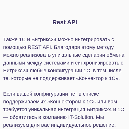
передаются в Битрикс24 в формате Сделок, при
этом все товары из заявки отображаются в
табличной части Сделки, а контакты покупателя
сохраняются в соответствующей карточке.
Корректировка статуса на стороне Маркета сразу
же меняет статус Сделки в CRM Битрикс24.
МегаМаркет
Интеграция поддерживает разные схемы работы:
FBS, фулфилмент, ДСМ. Статусы заказов и
остатков, информация об актуальных ценах
передаются автоматически. При необходимости
можно создать индивидуальные схемы и
доработать функционал.
Avito