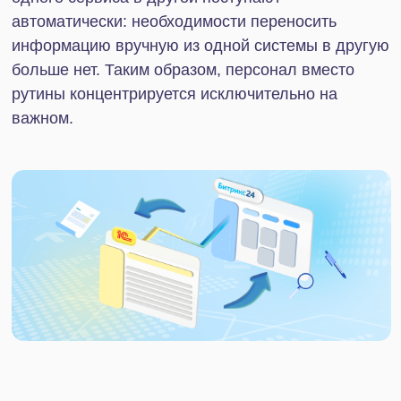
Модуль включает преднастроенных Роботов и
Триггеры, позволяющие автоматизировать запуск
передачи информации, а также выполнение
различных операций при определенных событиях
в одной из систем.
Например, настроить процессы можно так, чтобы
Робот создавал счет в базе 1С при переходе
Сделки в Битрикс24 на стадию «Подготовка
документов». Счет будет зафиксирован в
таймлайне Сделки на стороне Битрикс24,
благодаря чему можно быстро отследить факт
его создания и ознакомиться с ним.
Синхронизация смарт-процессов
Инструмент настраивает синхронизацию
элементов смарт-процессов Битрикс24 с
объектами в 1С. Информация о корректировке
объекта в 1С автоматически обновляется в
Битрикс24. Также доступна двусторонняя
интеграция, при которой корректировать данные
можно в одной системе, а вносимые правки будут