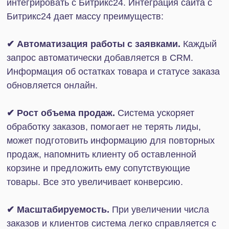
Платежные системы
Упростить и ускорить обработку платежей, а
также учет финансов помогает интеграция
Битрикс24 с популярными платежными
системами и банками. Уведомление об оплате
мгновенно приходит в CRM, статус сделки
обновляется автоматически, аналитику по
выручке, задолженностям и конверсиям можно
получить в пару кликов. Кроме того, интеграция
помогает учитывать требования 54-ФЗ, вести
бизнес честно и спокойно.
Интеграция возможна со следующими