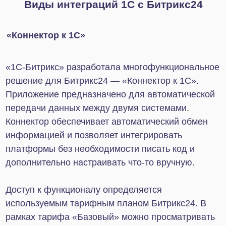
отображаться сразу в обеих.
Складской учет в 1С
Благодаря модулю обеспечивается
автоматическая передача информации о товарах
и их остатках из 1С в Битрикс24. Интеграция
позволяет менеджерам оперативно получать
актуальные данные из 1С прямо в карточке
сделки на портале Битрикс24 — без
необходимости переключаться между системами.
Дополнительно доступна настройка
автоматического резервирования товаров на
складе.
1С: Синхронизация
С помощью данного инструмента можно
реализовать двустороннюю синхронизацию 1С и
Битрикс24, которая позволяет автоматически
обмениваться данными о клиентах, товарах,
сделках и счетах. Передача информации
возможна в онлайн-формате, вручную или по