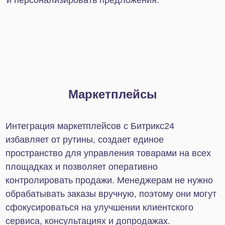
Приложение поддерживает встроенные в Т-Банк
онлайн-кассы. Поддерживается прием платежей
через специальные формы, которые могут быть
размещены на веб-сайте интернет-магазина и
других ресурсах.
CloudPayments
Работать можно с картами МИР, VISA и
Mastercard. Варианты оплаты для счетов и
заказов настраиваются автоматически. Управлять
платежами и анализировать продажи можно в
удобном личном кабинете.
PayPal
Компания приостановила деятельность в РФ.
Однако если вы продолжаете пользоваться
сервисом, его интеграция с Битрикс24 все также
возможна. Для привязки к Битрикс вам
понадобится учетная запись PayPal Business.
ЮKassa