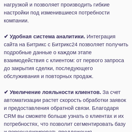
сервисами:
Сбербанк
Есть возможность работать с любыми
банковскими картами. Данные о платеже от банка
передаются в CRM в реальном времени.
Подтверждать платежи, проводить возвраты или
тестовые переводы также можно
непосредственно из Битрикс24.
Альфа-Банк
В CRM отображаются актуальные данные о
состоянии платежа. Оплата принимается на веб-
форме Счета Битрикс24. Возврат средств
доступен во встроенном виджете. Версия формы
представлена также и на английском языке.
Т-Банк
Есть возможность оплаты по QR-коду. Данные о
платежах обновляются в CRM автоматически.