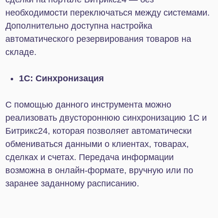
Созданные на CMS «1С-Битрикс: Управление
сайтом» интернет-магазины можно также
интегрировать с Битрикс24. Интеграция сайта с
Битрикс24 дает массу преимуществ:
✔ Автоматизация работы с заявками.
Каждый
запрос автоматически добавляется в CRM.
Информация об остатках товара и статусе заказа
обновляется онлайн.
✔ Рост объема продаж.
Система ускоряет
обработку заказов, помогает не терять лиды,
может подготовить информацию для повторных
продаж, напомнить клиенту об оставленной
корзине и предложить ему сопутствующие
товары. Все это увеличивает конверсию.