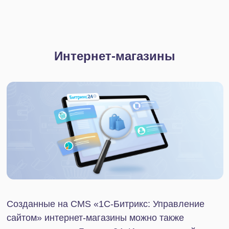
Интеграция Битрикс24 и Avito автоматизирует
работу с заявками. Запросы клиентов мгновенно
загружаются в CRM, где сохраняется вся история
общения. Отвечать на вопросы, создавать и
редактировать объявления можно прямо в
Битрикс24. Если команда большая, можно
настроить автоматическое распределение заявок
между менеджерами.
Что дает интеграция:
Отслеживание и автоматическое обновление
статусов
Сбор продвинутой аналитики по объявлениям
Обновление информации по остаткам в
реальном времени
Синхронизация с мессенджерами
Создание автоответов клиентам