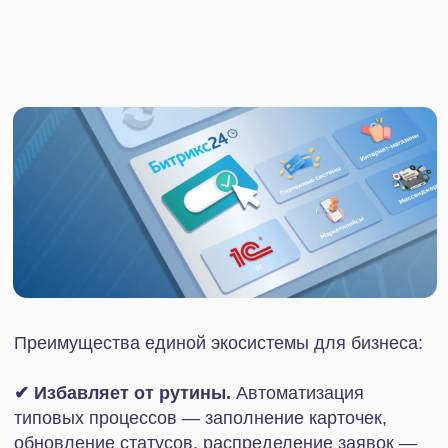
каналов коммуникаций и сервисов. С их
помощью можно точечно влиять на процессы и
развивать бизнес. Сами отчеты также
формируются автоматически, экономя ресурсы
команды.
✔ Улучшает планирование и контроль.
Руководитель видит, чем занят каждый
сотрудник, как выполняются задачи, какие сделки
близки к закрытию, и может оперативно
вмешаться при необходимости.
В список сервисов, которые можно интегрировать
с Битрикс24, входят все основные бизнес-
инструменты. Вот некоторые из них:
Мессенджеры и чат-боты: Telegram, VK,
WhatsApp, «Одноклассники»
Продукты 1С
IP-телефония
Сайты: CMS «1С-Битрикс»
Транспортные и логистические операторы:
СДЭК, «Почта России», ПЭК
Маркетплейсы: Wildberries, Ozon, Яндекс
Маркет, Avito, «Мегамаркет», VK Маркет