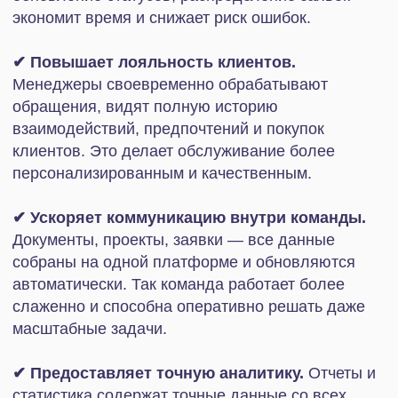
Платежные системы: ЮKassa, Robokassa,
PayPal
Банки: Сбербанк, Т-Банк, Альфа-Банк,
Райффайзен Банк
Маркетинговые и рекламные платформы:
Яндекс Директ, Unisender
Сервисы рекрутмента: HeadHunter, Rabota.ru,
«Хантфлоу»
Далее мы рассмотрим популярные готовые
интеграции, их особенности и настройки.
Популярные интеграции
1С — самая популярная
интеграция
Интеграция CRM Битрикс24 и 1C объединяет
данные по продажам, клиентам и финансам.