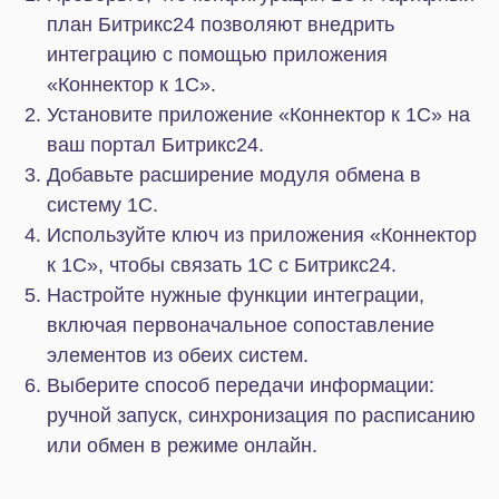
полноценную совместную работу в
автоматическом режиме с системой складского
учета в Битрикс24.
Яндекс Маркет
Благодаря интеграции вы можете эффективно
управлять торговлей на Яндекс Маркете
непосредственно в Битрикс24. CRM позволяет
обрабатывать заявки и контролировать остатки
товаров, получать заказы по моделям FBO и FBS.
Система обеспечивает синхронизацию статусов
заданий по сборке, позволяет генерировать
стикеры и передавать между системами данные
об изменении статусов. Дополнительно доступны
инструменты аналитики продаж, формирования
отчетов и интеграции со складским учетом в
Битрикс24.
VK Маркет
Интеграция Битрикс24 с VK Маркет позволяет
автоматизировать обмен данными: заказы