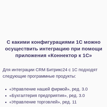
✔ Масштабируемость.
При увеличении числа
заказов и клиентов система легко справляется с
нагрузкой и позволяет производить гибкие
настройки под изменившиеся потребности
компании.
✔ Удобная система аналитики.
Интеграция
сайта на Битрикс с Битрикс24 позволяет получить
подробные данные о каждом этапе
взаимодействия с клиентом: от первого запроса
до закрытия сделки, последующего
обслуживания и повторных продаж.
✔ Увеличение лояльности клиентов.
За счет
автоматизации растет скорость обработки заявок
и предоставления обратной связи. Благодаря
CRM вы сможете больше узнать о клиентах и их
потребностях, что позволит сегментировать базу
и персонализировать предложения.