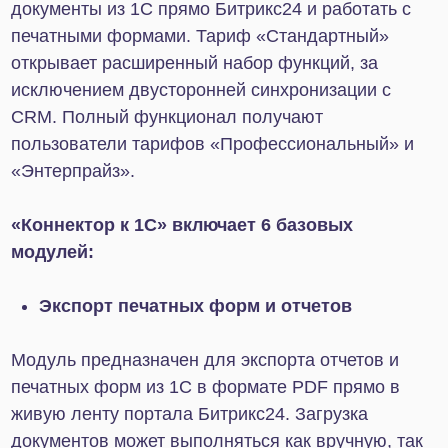
заранее заданному расписанию.
С какими конфигурациями 1С можно
осуществить интеграцию при помощи
приложения «Коннектор к 1С»
Для интеграции CRM Битрикс24 c 1C подходят
следующие программные продукты:
«Управление нашей фирмой», ред. 3.0
«Бухгалтерия предприятия», ред. 3.0
«Управление торговлей», ред. 11
«Комплексная автоматизация», ред. 2.0
«ERP: Управление предприятием», ред. 2.0