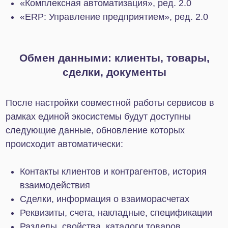
Маркетплейсы
Интеграция маркетплейсов с Битрикс24
избавляет от рутины, создает единое
пространство для управления товарами на всех
площадках и позволяет оперативно
контролировать продажи. Менеджерам не нужно
обрабатывать заказы вручную, поэтому они могут
сфокусироваться на улучшении клиентского
сервиса, консультациях и допродажах.