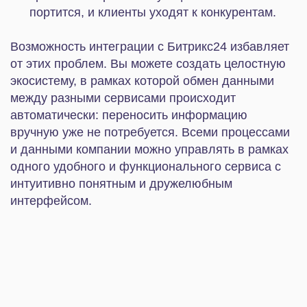
Преимущества единой экосистемы для бизнеса:
✔ Избавляет от рутины.
Автоматизация
типовых процессов — заполнение карточек,
обновление статусов, распределение заявок —
экономит время и снижает риск ошибок.
✔ Повышает лояльность клиентов.
Менеджеры своевременно обрабатывают
обращения, видят полную историю
взаимодействий, предпочтений и покупок
клиентов. Это делает обслуживание более
персонализированным и качественным.
✔ Ускоряет коммуникацию внутри команды.
Документы, проекты, заявки — все данные
собраны на одной платформе и обновляются
автоматически. Так команда работает более
слаженно и способна оперативно решать даже
масштабные задачи.
✔ Предоставляет точную аналитику.
Отчеты и
статистика содержат точные данные со всех