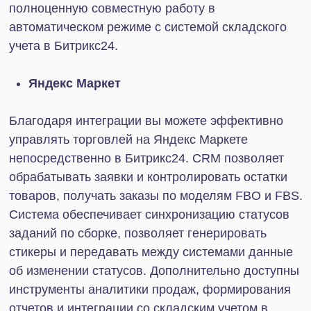
Telegram
Интеграция Битрикс24 с Телеграм позволяет все
файлы из переписок в мессенджере размешать
на общем диске на платформе. Вы можете
настроить список исключений, чтобы при звонках
с конкретных номеров не создавались лиды.
Также есть возможность записывать голосовые
сообщения.
VK
Переписки в личных сообщениях и комментарии
сохраняются в карточках сделок. Благодаря
этому информация не потеряется, даже если
сотрудник будет не на связи или уволится.
Дополнительно есть возможность настроить
сквозную аналитику для определения стоимости
каждого лида и отслеживания их источников.
WhatsApp
Интеграция Битрикс24 с WhatsApp позволяет