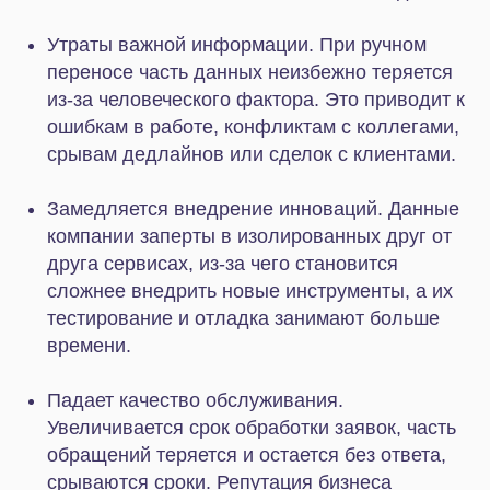
от этих проблем. Вы можете создать целостную
экосистему, в рамках которой обмен данными
между разными сервисами происходит
автоматически: переносить информацию
вручную уже не потребуется. Всеми процессами
и данными компании можно управлять в рамках
одного удобного и функционального сервиса с
интуитивно понятным и дружелюбным
интерфейсом.