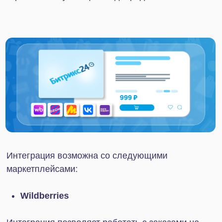
Среди способов оплаты — карты Visa,
MasterCard, МИР, JCB, UnionPay, сервисы
ЮMoney и WebMoney, списание с баланса
мобильного. Есть возможность осуществлять
тестовые операции. Данные по сделкам
обновляются онлайн.
Robokassa
Благодаря интеграции Robokassa и Битрикс24
бизнес может принимать электронные платежи
через различные каналы связи, сайты и онлайн-
площадки. Сервис автоматически фиксирует все
операции и поддерживает корректность
имеющихся данных о продажах.
Мессенджеры