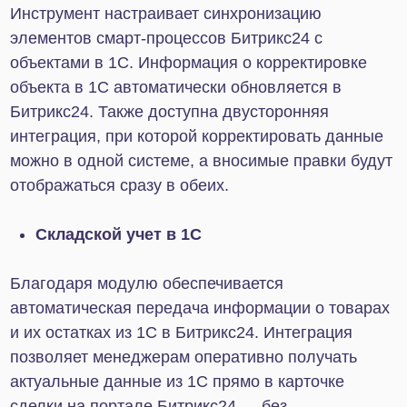
Rest API
Также 1С и Битрикс24 можно интегрировать с
помощью REST API. Благодаря этому методу
можно реализовать уникальные сценарии обмена
данными между системами и синхронизировать с
Битрикс24 любые конфигурации 1С, в том числе
те, которые не поддерживает «Коннектор к 1С».
Если вашей конфигурации нет в списке
поддерживаемых «Коннектором к 1С» или вам
требуется уникальная интеграция Битрикс24 и 1С
— обратитесь в компанию IT-Solution. Мы
реализуем для вас индивидуальное решение.
Интернет-магазины