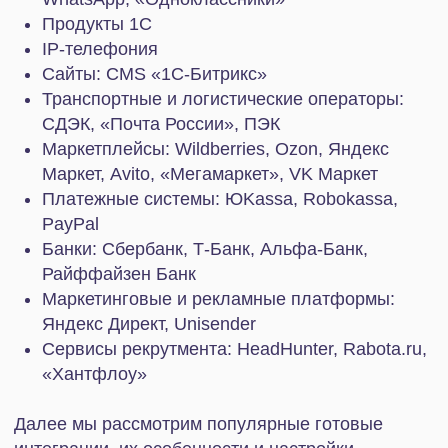
«1С-Битрикс» разработала многофункциональное
решение для Битрикс24 — «Коннектор к 1С».
Приложение предназначено для автоматической
передачи данных между двумя системами.
Коннектор обеспечивает автоматический обмен
информацией и позволяет интегрировать
платформы без необходимости писать код и
дополнительно настраивать что-то вручную.
Доступ к функционалу определяется
используемым тарифным планом Битрикс24. В
рамках тарифа «Базовый» можно просматривать
документы из 1С прямо Битрикс24 и работать с
печатными формами. Тариф «Стандартный»
открывает расширенный набор функций, за
исключением двусторонней синхронизации с
CRM. Полный функционал получают
пользователи тарифов «Профессиональный» и
«Энтерпрайз».
«Коннектор к 1С» включает 6 базовых
модулей: