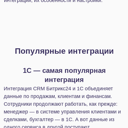
Экспорт печатных форм и отчетов
Модуль предназначен для экспорта отчетов и
печатных форм из 1С в формате PDF прямо в
живую ленту портала Битрикс24. Загрузка
документов может выполняться как вручную, так
и в автоматическом режиме по заранее
установленному расписанию.
Интеграция сервисов
Модуль позволяет создавать различные
справочники и документы в 1С из карточек
Компаний, Контактов, Лидов, Сделок, Счетов или
Смарт-Процессов. Ссылки на созданные
документы фиксируются в истории карточки
элемента CRM. Благодаря этому можно
отследить историю создания объектов в 1С, а
также получить к ним доступ как с Desktop-версии
Битрикс24, так и через мобильное приложение.
Автоматизация