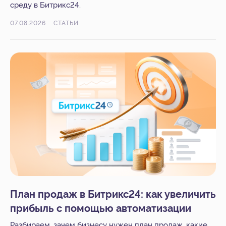
среду в Битрикс24.
Пользовательское соглашение
Политика конфиденциальности
© 2005-2026
«
IT-Solution
»
07.08.2026
СТАТЬИ
ООО
«
Айти-Продакшн
»
ОГРН 1177847348887 ИНН 7802638464
План продаж в Битрикс24: как увеличить
прибыль с помощью автоматизации
Разбираем, зачем бизнесу нужен план продаж, какие