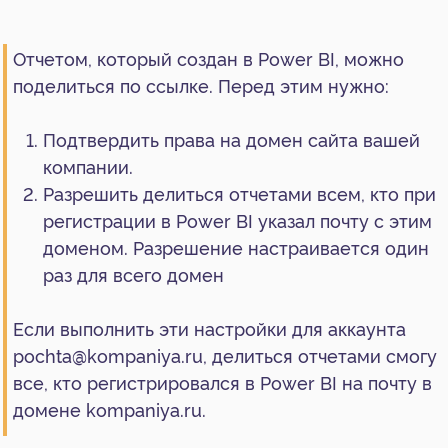
Разрешить делиться отчетами всем, кто при
регистрации в Power BI указал почту с этим
доменом. Разрешение настраивается один
раз для всего домен
Если выполнить эти настройки для аккаунта
pochta@kompaniya.ru, делиться отчетами смогу
все, кто регистрировался в Power BI на почту в
домене kompaniya.ru.
Как подтвердить права на
домен
Чтобы подтвердить права на домен, нужен
доступ к хостингу сайта. Обычно он есть у
системных администраторов.
1.
Создайте учетную запись в Power BI
Запись лучше создавать на общую почту,
которую в вашей компании используют для