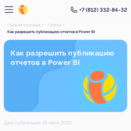
+7 (812) 332-84-32
Главная страница
/
Статьи
/
Как разрешить публикацию отчетов в Power BI
Как разрешить публикацию
отчетов в Power BI
Дата публикации: 25 июня 2020
Отчетом, который создан в Power BI, можно
поделиться по ссылке. Перед этим нужно:
Подтвердить права на домен сайта вашей
компании.