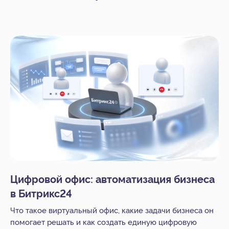
Статьи
Новости
Вебинары
О компании
О нас
Контакты
Тех. поддержка
Вакансии
+7 812 332 84 32
info@it-solution.ru
Цифровой офис: автоматизация бизнеса
194100, г. Санкт-Петербург, Б.
в Битрикс24
Сампсониевский пр-кт, д. 68Н,
офисы 504 и 513
Что такое виртуальный офис, какие задачи бизнеса он
помогает решать и как создать единую цифровую