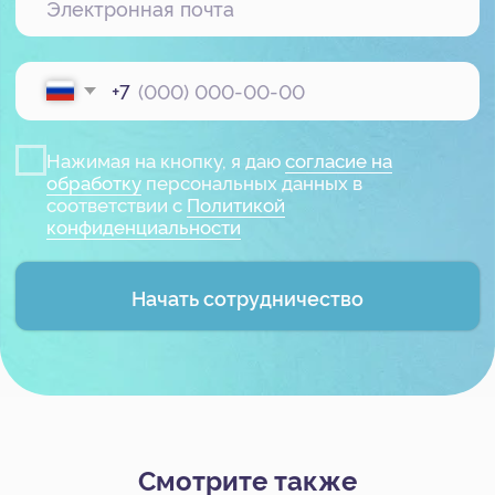
Услуги
Битрикс24
1С
Интеграция Битрикс24 и 1С
Битрикс24 Маркетплейс
BI-отчёты
Аудит Битрикс24
Маркет готовых решений
Наши приложения
HRM-система
AI-система аналитики звонков
Блог
Акции
Смотрите также
Кейсы