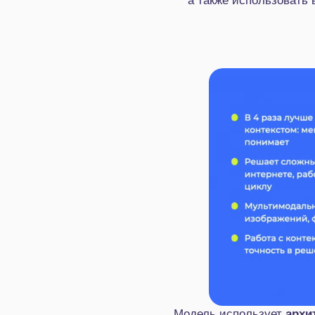
а также использовать
Модель использует
архит