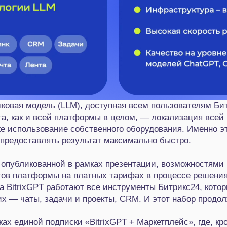
ковая модель (LLM), доступная всем пользователям Бит
а, как и всей платформы в целом, — локализация всей
же использование собственного оборудования. Именно э
 предоставлять результат максимально быстро.
 опубликованной в рамках презентации, возможностями 
тов платформы на платных тарифах в процессе решени
на BitrixGPT работают все инструменты Битрикс24, кото
их — чаты, задачи и проекты, CRM. И этот набор продо
ках единой подписки «BitrixGPT + Маркетплейс», где, к