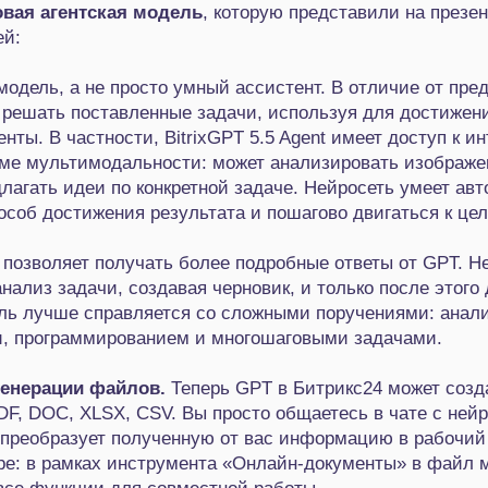
вая агентская модель
, которую представили на презен
ей:
модель, а не просто умный ассистент. В отличие от пр
 решать поставленные задачи, используя для достижен
ты. В частности, BitrixGPT 5.5 Agent имеет доступ к инт
ме мультимодальности: может анализировать изображе
длагать идеи по конкретной задаче. Нейросеть умеет ав
соб достижения результата и пошагово двигаться к цел
я
позволяет получать более подробные ответы от GPT. Н
нализ задачи, создавая черновик, и только после этого 
ль лучше справляется со сложными поручениями: анал
и, программированием и многошаговыми задачами.
генерации файлов.
Теперь GPT в Битрикс24 может созд
F, DOC, XLSX, CSV. Вы просто общаетесь в чате с нейр
 преобразует полученную от вас информацию в рабочий
ре: в рамках инструмента «Онлайн‑документы» в файл м