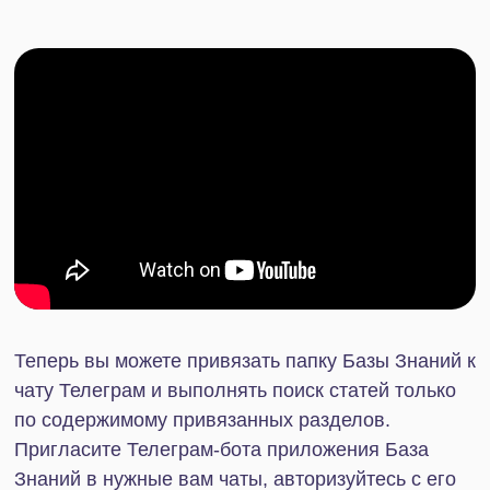
Теперь вы можете привязать папку Базы Знаний к
чату Телеграм и выполнять поиск статей только
по содержимому привязанных разделов.
Пригласите Телеграм-бота приложения База
Знаний в нужные вам чаты, авторизуйтесь с его
помощью на портале и работайте с Базой Знаний
прямо в Телеграм, не открывая Битрикс!
Установите приложение База Знаний и
Тестирование на свои порталы Битрикс24 по
ссылке
.
Больше видео о приложении База Знаний для
Битрикс24 смотрите в этом
плей-листе
.