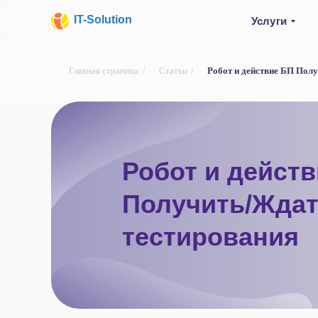
IT-Solution
Услуги
Главная страница
/
Статьи
/
Робот и действие БП Пол
Робот и дейст
Получить/Ждат
тестирования