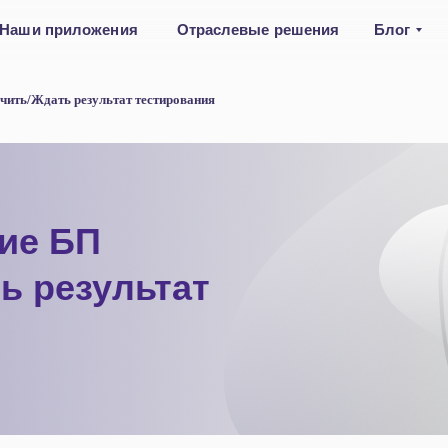
Наши приложения
Отраслевые решения
Блог
учить/Ждать результат тестирования
вие БП
ь результат