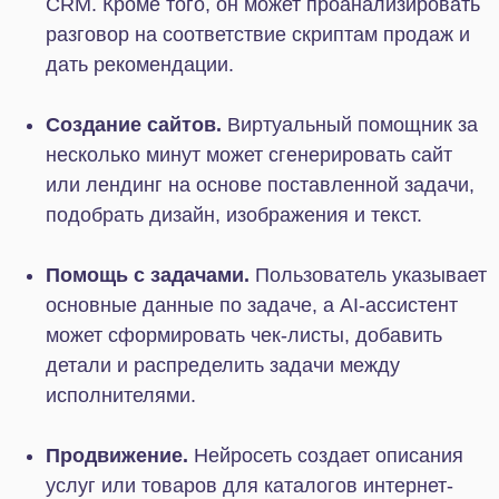
Итог
ИИ-агенты меняют роль нейросетей в бизнесе. Из
вспомогательного инструмента они
превращаются в полноценных виртуальных
сотрудников, которые могут самостоятельно
решать задачи без контроля со стороны
человека.
При этом агентный ИИ не способен заменить
людей на 100%. Есть задачи, где требуется
высокая эмпатия, стратегическое видение или
умение принимать решения в условиях
неопределенности. В таких случаях ИИ-агенты
будут надежным помощником, но окончательное
слово останется за человеком. Как и юридическая
ответственность.
Внедрить ИИ-агентов в бизнес-процессы можно в