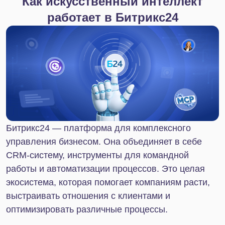
процессы. Даже новичок сможет быстро начать
работать на платформе без долгого погружения в
технические вопросы.
Битрикс24 MCP
MCP (Model Context Protocol) в общем случае —
это открытый протокол, который позволяет ИИ
подключаться и получать в реальном времени
данные из различных сервисов: CRM-систем,
программ складского учета, почтовых клиентов,
ПО для бухгалтеров и так далее.
Если раньше ИИ-ассистенты работали только с
той информацией, которую могли найти во
внутренней базе данных или открытых интернет-
источниках, то протокол MCP заметно расширяет