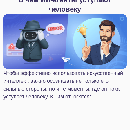
ИИ-агенты сегодня — это прикладной продукт,
который помогает компаниям решать конкретные
задачи: от обслуживания клиентов до
финансового планирования. Вот несколько
преимуществ, которые дает бизнесу его
внедрение:
✔ Снижение затрат.
ИИ забирает на себя
рутинные процессы, уменьшает потребность в
ручном труде и позволяет оптимизировать
расходы на персонал.
✔ Улучшение качества обслуживания.
ИИ-
агент на связи 24/7, способен анализировать
контекст запроса и давать осознанные ответы, а
также формировать персонализированные
предложения, повышая уровень
удовлетворенности клиентов.
✔ Помощь в принятии стратегических
решений.
Цифровые ассистенты анализируют
большие объемы информации, выявляют тренды,