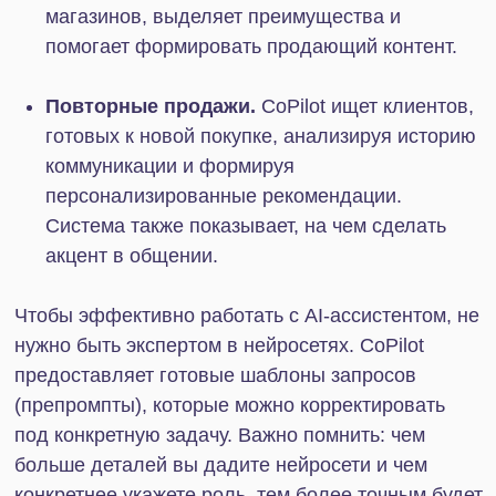
рамках комплексных бизнес-решений. Среди них
— платформа Битрикс24, где современные
возможности ИИ реализованы с помощью
инструмента CoPilot, а в ближайшем будущем
будут дополнены виртуальным помощником
Мартой AI и MCP-сервером.
Нужна помощь с подключением и настройкой
Битрикс24 под запросы вашей компании?
Оставьте заявку в форме ниже. Команда IT-
Solution берет на себя всю техническую часть,
превращая платформу в мощный инструмент для
развития вашего бизнеса.