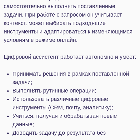
сложности задач, которые они способны решать.
Чат-бот распознает ключевые слова и выдает
подготовленный ответ. Его возможности
ограничены скриптами: если вопрос выходит за
рамки заданных сценариев, бот не сможет
помочь.
ИИ-агент, в свою очередь, работает не только с
готовыми шаблонами. Он способен
самостоятельно довести задачу до конца:
собрать информацию, проанализировать ее и
подготовить решение. Это превращает AI-
инструмент в полноценного виртуального
сотрудника.
В то время как чат-боты в рамках диалога
выполняют только одну функцию, ИИ-агенты
берут на себя задачи целиком: от обработки
клиентских запросов до управления проектами.
Поэтому все чаще цифровые ассистенты
становятся важным элементом бизнес-процессов,
который повышает эффективность компаний.