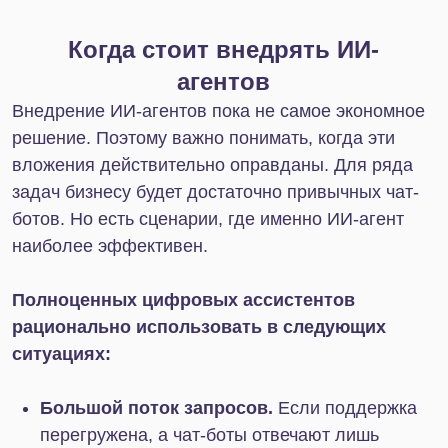
Повторные продажи.
CoPilot ищет клиентов,
готовых к новой покупке, анализируя историю
коммуникации и формируя
персонализированные рекомендации.
Система также показывает, на чем сделать
акцент в общении.
Чтобы эффективно работать с AI-ассистентом, не
нужно быть экспертом в нейросетях. CoPilot
предоставляет готовые шаблоны запросов
(препромпты), которые можно корректировать
под конкретную задачу. Важно помнить: чем
больше деталей вы дадите нейросети и чем
конкретнее укажете роль, тем более точным будет
результат.
Марта AI