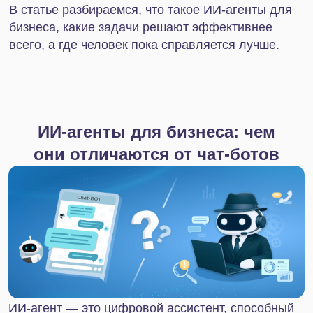
ИИ-агент — это цифровой ассистент, способный
самостоятельно выполнять поставленные
задачи. При работе с запросом он учитывает
контекст, может выбирать подходящие
инструменты и адаптироваться к изменяющимся
условиям в режиме онлайн.
Цифровой ассистент работает автономно и умеет:
Принимать решения в рамках поставленной
задачи;
Выполнять рутинные операции;
Использовать различные цифровые
инструменты (CRM, почту, аналитику);
Учиться, получая и обрабатывая новые
данные;
Доводить задачу до результата без
постоянного контроля со стороны человека.
Разница между чат-ботами и ИИ-агентами
заключается в уровне самостоятельности и