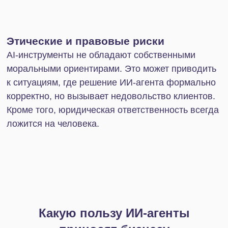
Обработка больших массивов данных.
Если объем информации в компании слишком
велик, агентный ИИ помогает быстро
систематизировать данные и подсветить в
отчетах важные моменты.
Масштабирование бизнеса.
Если компания
растет и процессы в ней налажены, ИИ-агенты
позволяют расширяться без необходимости
нанимать дополнительных людей в штат и
потери качества работы.
Анализ поведения пользователей.
Бизнесу
требуются подробные данные о
закономерностях поведения ЦА. ИИ-агенты
могут проанализировать эту информацию и
выстроить стратегии взаимодействия с
каждым сегментом.