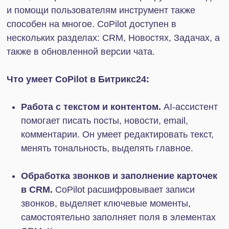
Работа с внешними сервисами из
Битрикс24.
Виртуальные помощники на
платформе также смогут в реальном времени
получать информацию из сторонних сервисов:
почты, Google-документов, трекеров задач и
так далее.
Работа с Мартой AI в режиме чата.
Внутри
Битрикс24 пользователи смогут построить
работу с ИИ-ассистентом в формате диалога:
ставить задачи, получать отчеты,
анализировать загрузку отдела или
автоматизировать процессы.
MCP превращает нейросети в универсального
связного между людьми и разрозненными
системами, который не только координирует их
совместную работу, но может самостоятельно
выполнять задачи, собирать и анализировать
информацию, а также постоянно обучаться с
учетом новых вводных.