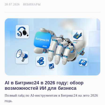
28.07.2026
ВЕБИНАРЫ
1С
Интеграция Битрикс24 и 1С
Битрикс24 Маркетплейс
BI-отчёты
Аудит Битрикс24
Маркет готовых решений
Наши приложения
HRM-система
AI-система аналитики звонков
Блог
Акции
Кейсы
Статьи
AI в Битрикс24 в 2026 году: обзор
Новости
возможностей ИИ для бизнеса
Вебинары
Полный гайд по AI-инструментам в Битрикс24 на лето 2026
года.
О компании