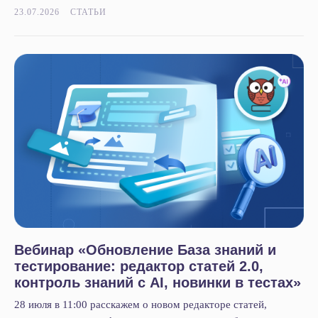
О нас
23.07.2026
СТАТЬИ
Контакты
Тех. поддержка
Вакансии
+7 812 332 84 32
info@it-solution.ru
194100, г. Санкт-Петербург, Б.
Сампсониевский пр-кт, д. 68Н,
офисы 504 и 513
Пользовательское соглашение
Политика конфиденциальности
Вебинар «Обновление База знаний и
© 2005-2026
«
IT-Solution
»
тестирование: редактор статей 2.0,
ООО
«
Айти-Продакшн
»
ОГРН 1177847348887 ИНН 7802638464
контроль знаний с AI, новинки в тестах»
28 июля в 11:00 расскажем о новом редакторе статей,