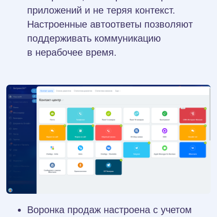
целевого трафика.
Фиксация истории коммуникации
позволяет систематизировать данные
о предпочтениях и сценариях
поведения ЦА, а также запускать
маркетинговые кампании с более
высокой эффективностью.
Инструмент «Повторные продажи
с AI» автоматизировал работу
с клиентской базой. Система сама