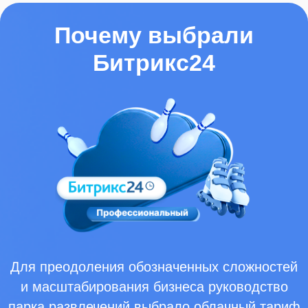
и отслеживания результатов
Внедрение инструментов для учета
рабочего времени
и контроля трудозатрат
Формирование дашбордов для
мониторинга ключевых
показателей бизнеса
Результаты внедрения
Битрикс24
Современная CRM-система
Все обращения собираются в единой
рабочей среде. Администратор