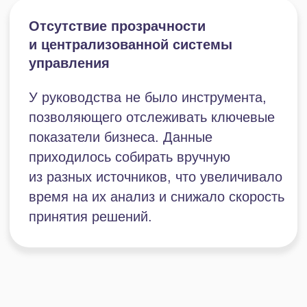
Настройка инструмента для
стимуляции повторных продаж
Подключение инструментов для
анализа эффективности маркетинга
Построение воронки продаж под
бизнес-логику парка развлечений
Управление
Перенос всей рабочей коммуникации
внутри компании в корпоративный
мессенджер Битрикс24
Настройка среды для постановки
задач, назначения ответственных