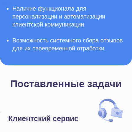
категорий гостей. Обращения
фиксируются автоматически,
а менеджер в любой момент видит,
на каком этапе находится клиент, что
обсуждалось ранее и какой
следующий шаг по сделке.
База данных клиентов была
перенесена в Битрикс24 и очищена
от дублей. Карточка каждого гостя
теперь содержит полную историю
взаимодействий, также можно
настроить точечную сегментацию