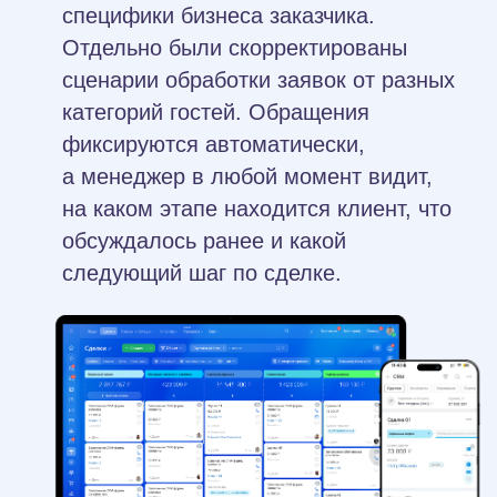
анализирует историю обращений,
находит соответствие одному
из сценариев и составляет для
менеджера готовое предложение,
которое можно отправить клиенту.
Контроль и внутренние
процессы
Работа сотрудников полностью
перенесена в Битрикс24. Это
позволило сократить количество
потерянных поручений, отмечать
трудоемкость по каждому из них,
зафиксировать зоны ответственности,
оптимизировать и повысить
прозрачность бизнес-процессов,
а также отказаться от практики устной
постановки задач.