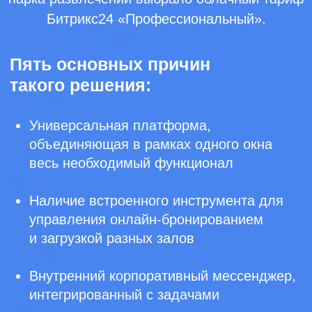
получает уведомление о новом
запросе и отвечает на него прямо
в Битрикс24, не открывая сторонних
приложений и не теряя контекст.
Настроенные автоответы позволяют
поддерживать коммуникацию
в нерабочее время.
Воронка продаж настроена с учетом
специфики бизнеса заказчика.
Отдельно были скорректированы
сценарии обработки заявок от разных