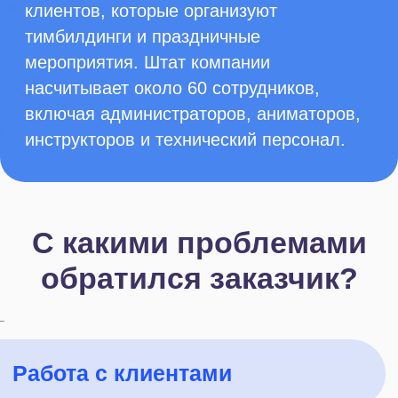
Потерянные заявки и прибыль
Клиенты обращаются через сайт,
соцсети, мессенджеры и телефон. Все
заявки обрабатывались вручную, из-за
чего часть обращений терялась или
долго оставалась без ответа, особенно
в периоды высокой загрузки
и вне рабочего времени.
Накладки при бронированиях
Информация о брони фиксировалась
в Excel. Если кто-то
из администраторов забывал внести
данные в таблицу, то из-за этого
периодически возникали пересечения
клиентов по времени и конфликты.