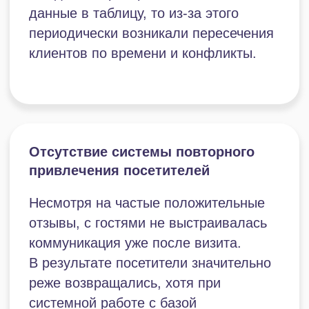
Отсутствие CRM
Сотрудники работали в нескольких
разрозненных сервисах: почте,
мессенджерах, соцсетях, Excel
и инструментах аналитики. Это
приводило к перегрузке, ошибкам
и потере оперативности.
Потеря информации
при передаче смен
Часть важной информации о клиентах
и мероприятиях фиксировалась в чатах
или передавалась устно, из-за чего
могла теряться. Это касалось как
пожеланий гостей, так и внутренних
задач по подготовке зон
и оборудования.