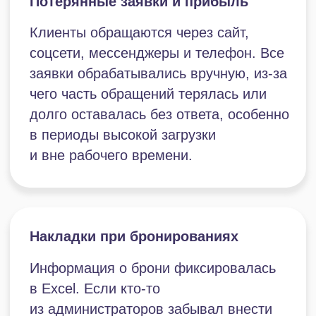
взаимодействий и индивидуальные
пожелания гостей.
Недозагрузка и потеря
выручки в будние дни
В выходные и праздничные дни
загрузка парка была высокой, однако
в будни наблюдались простои. При
этом потенциал корпоративных
мероприятий и тимбилдингов
не использовался из-за отсутствия
системной работы с этим сегментом.
Внутренние
и административные процессы