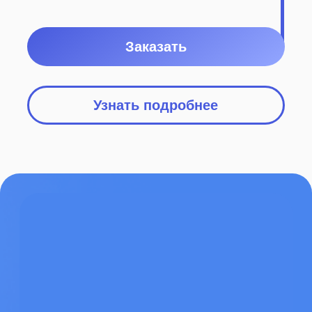
О заказчике
Крытый парк активного отдыха
и развлечений в Москве. Компания
предлагает широкий спектр активностей:
батутные зоны, веревочные городки,
скалодромы, лазертаг, аркадные
автоматы, зоны для малышей.
Парк рассчитан как на обычных
посетителей, так и корпоративных
клиентов, которые организуют
тимбилдинги и праздничные
мероприятия. Штат компании
насчитывает около 60 сотрудников,
включая администраторов, аниматоров,
инструкторов и технический персонал.