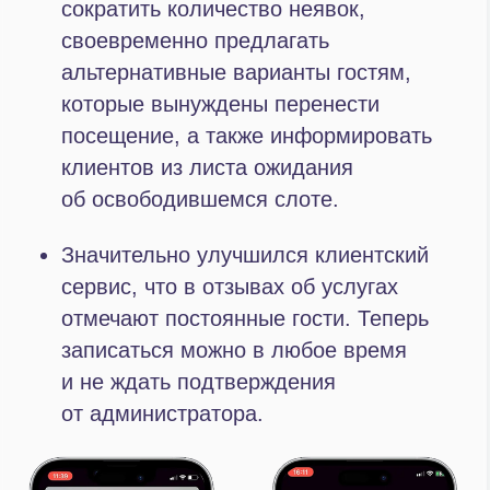
За счет сегментации базы
Подписаться
и таргетированных рассылок
по корпоративным клиентам
заполняемость парка в будни
выросла на 41%
Кейсы IT-Solution в Telegram
Упростите ведение
бизнеса для себя и своих
сотрудников
Отправьте заявку, и мы свяжемся
с вами в ближайшее время, чтобы
обсудить детали проекта.