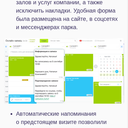
отчетов по продажам до и после
внедрения Битрикс24.
на 38%
Персонализация рассылок, увеличение
скорости ответов и подключение
инструмента «Повторные продажи с AI»
позволили повысить конверсию заявок
в клиентов на 38%
в 1,7 раза
Подключение инструмента «Онлайн-
запись» и настройка напоминаний
снизили количество неявок клиентов
и переносов записей в последний
момент в 1,7 раза
на 41%