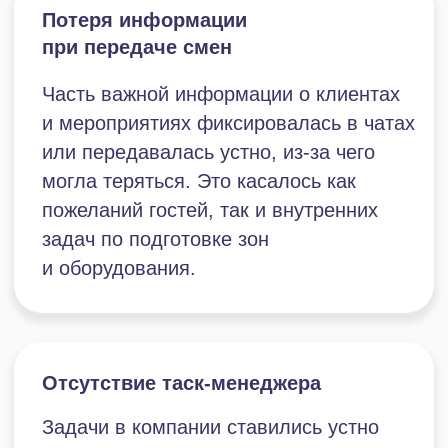
Для преодоления обозначенных сложностей
и масштабирования бизнеса руководство
парка развлечений выбрало облачный тариф
Битрикс24 «Профессиональный».
Пять основных причин
такого решения:
Универсальная платформа,
объединяющая в рамках одного окна
весь необходимый функционал
Наличие встроенного инструмента для
управления онлайн-бронированием
и загрузкой разных залов
Внутренний корпоративный мессенджер,
интегрированный с задачами
Наличие функционала для
персонализации и автоматизации
клиентской коммуникации