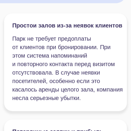
Отсутствие системы повторного
привлечения посетителей
Несмотря на частые положительные
отзывы, с гостями не выстраивалась
коммуникация уже после визита.
В результате посетители значительно
реже возвращались, хотя при
системной работе с базой
посещаемость и прибыль могли быть
значительно выше.
Устаревшая и неполная
клиентская база
База клиентов велась в Excel
и содержала большое количество
дублей, а в карточках клиентов
отсутствовали важные данные:
комментарии менеджеров, история