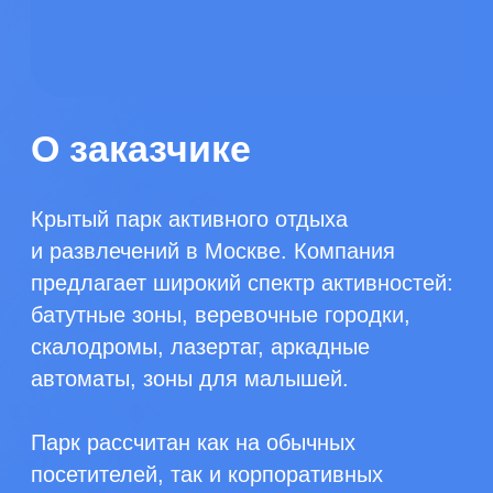
С какими проблемами
обратился заказчик?
Работа с клиентами
Простои залов из-за неявок клиентов
Парк не требует предоплаты
от клиентов при бронировании. При
этом система напоминаний
и повторного контакта перед визитом
отсутствовала. В случае неявки
посетителей, особенно если это
касалось аренды целого зала, компания
несла серьезные убытки.