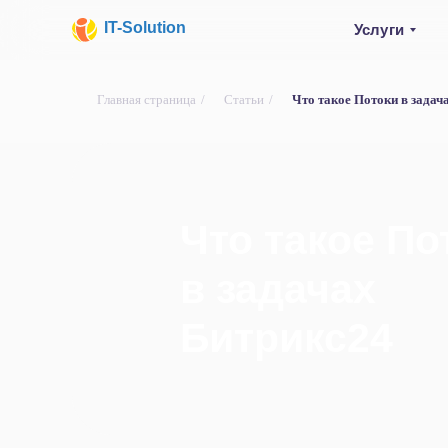
IT-Solution
Услуги
Главная страница
/
Статьи
/
Что такое Потоки в задач
Что такое По
в задачах
Битрикс24