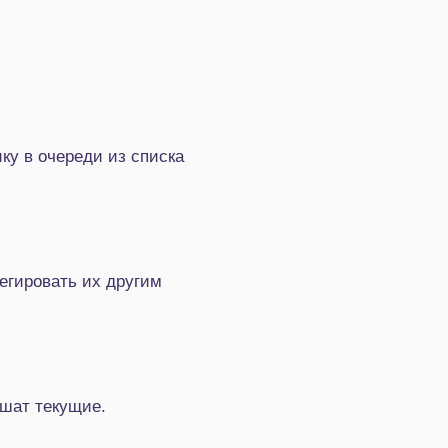
у в очереди из списка
егировать их другим
ршат текущие.