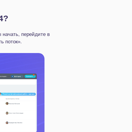
4?
 начать, перейдите в
ь поток».