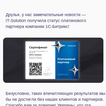
Безусловно, таких впечатляющих результатов мы
бы не достигли без наших клиентов и партнеров.
Спасибо вам за доверие! Уверены, что эта
платина — лишь очередная ступенька на пути к
новым успехам и достижениям.
Что значит «Платиновый
сертифицированный партнер
1С-Битрикс»?
Платиновый партнер — компания, обладающая
обширным опытом разработки и внедрения