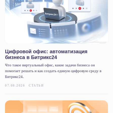
+7 812 332 84 32
info@it-solution.ru
194100, г. Санкт-Петербург, Б.
Сампсониевский пр-кт, д. 68Н,
офисы 504 и 513
Цифровой офис: автоматизация
Пользовательское соглашение
Политика конфиденциальности
бизнеса в Битрикс24
© 2005-2026
«
IT-Solution
»
ООО
«
Айти-Продакшн
»
ОГРН 1177847348887 ИНН 7802638464
Что такое виртуальный офис, какие задачи бизнеса он
помогает решать и как создать единую цифровую среду в
Битрикс24.
07.08.2026
СТАТЬИ