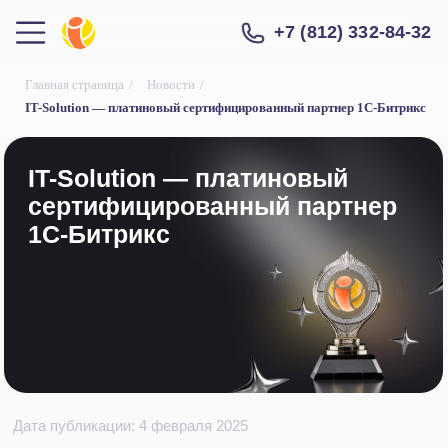
+7 (812) 332-84-32
Главная страница
/
Новости
/
IT-Solution — платиновый сертифицированный партнер 1С-Битрикс
IT-Solution — платиновый
сертифицированный партнер
1С-Битрикс
Друзья,
Solutio
компани
Дата публикации: 4 февраля 2025
Друзья, у нас замечательные новости —
IT-Solution получила статус платинового
партнера компании 1С-Битрикс!