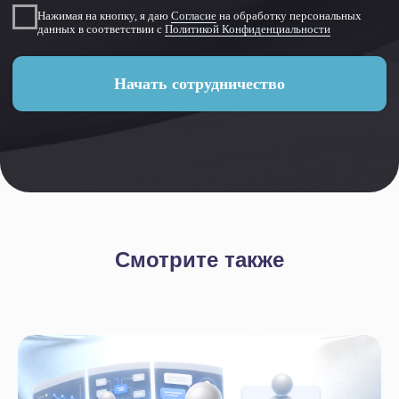
Маркет готовых решений
Наши приложения
HRM-система
AI-система аналитики звонков
Блог
Акции
Кейсы
Статьи
Новости
Вебинары
Смотрите также
О компании
О нас
Контакты
Тех. поддержка
Вакансии