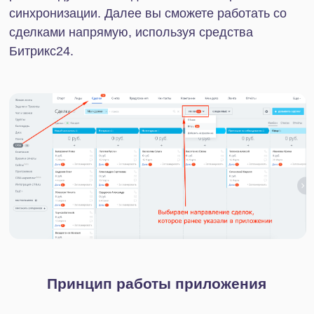
Информация о соискателе сохранится в карточку
сделки CRM. Часть данных расставится в
соответствующие поля (например, ФИО,
телефон, почта и т.д.), а также все данные
сохранятся в поле Комментарий (включая id
вакансии и ссылку на страницу отклика на hh.ru)