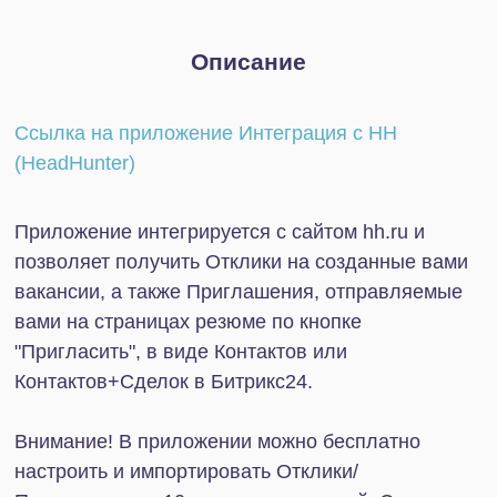
Приложение интегрируется с сайтом hh.ru и
позволяет получить Отклики на созданные вами
вакансии, а также Приглашения, отправляемые
вами на страницах резюме по кнопке
"Пригласить", в виде Контактов или
Контактов+Сделок в Битрикс24.
Внимание! В приложении можно бесплатно
настроить и импортировать Отклики/
Приглашения у 10 активных вакансий. Стоимость
расширения до числа настраиваемых вакансий
кратного 50 составляет 2500 рублей/месяц. При
этом первый платёж может быть на 1 месяц, а все
последующие необходимо осуществлять на 6 и
более месяцев. Например, расширение до 50
вакансий на:
- 6 месяцев 15 000 рублей;
- 12 месяцев 24 000 рублей (скидка 20%).
Настройка интеграции