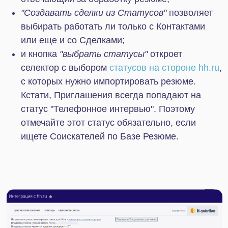
последние 2 месяца, находящиеся в отмеченных
вами статусах на стороне hh.ru будут
импортированы в Битрикс24. Обратите,
пожалуйста, внимание, что количество запросов
ограничено и вы можете все их истратить на
старте работы с приложением. Поэтому мы
рекомендуем вам подготовиться к первой
синхронизации. Далее вы сможете работать со
сделками напрямую, используя средства
Битрикс24.
Принцип работы приложения