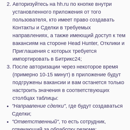
и кнопка
"выбрать статусы"
откроет
селектор с выбором
статусов на стороне hh.ru
,
с которых нужно импортировать резюме.
Кстати, Приглашения всегда попадают на
статус "Телефонное интервью". Поэтому
отмечайте этот статус обязательно, если
ищете Соискателей по Базе Резюме.
Если вы все сделали правильно, то при первой
синхронизации все неразобранные резюме за