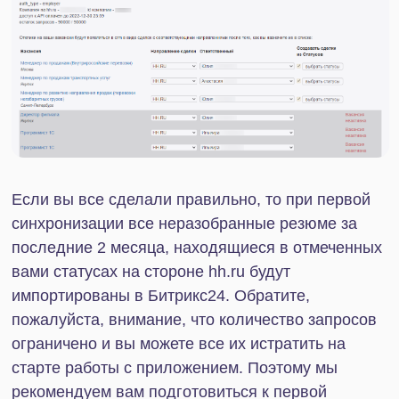
Приложение Интеграция с hh.ru использует
официальный API Headhunter. Оно собирает все
неразобранные отклики на вакансии и сохраняет
их в CRM как сделки по направлению, которое вы
указали в приложении для данной вакансии.
Чтобы сделки стали создаваться, отметьте
соответствующую галочку в приложении!
После того, как вы установили приложение,
авторизовались, выставили нужные вам
настройки и отметили чекбокс для создания
сделок, приложение сохранит в CRM все
имеющиеся на вашем аккаунте неразобранные
отклики на вакансии.
Раз в 10 минут происходит проверка, если
находятся новые неразобранные отклики, они
также сохраняются в CRM. Вы можете увидеть
неразобранные отклики в интерфейсе самого
Headhunter. Однако, если в промежутке между
проверками вы успели отклонить отклик, он не
попадет в Битрикс24.