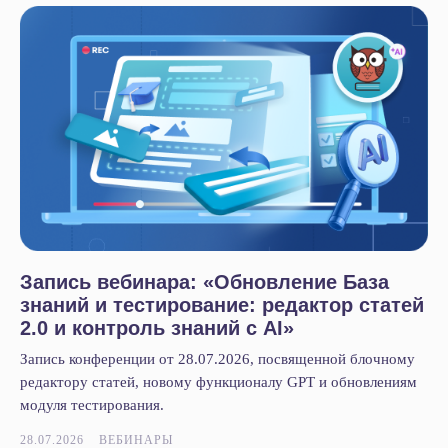
Пользовательское соглашение
Политика конфиденциальности
© 2005-2026
«
IT-Solution
»
ООО
«
Айти-Продакшн
»
ОГРН 1177847348887 ИНН 7802638464
Запись вебинара: «Обновление База
знаний и тестирование: редактор статей
2.0 и контроль знаний с AI»
Запись конференции от 28.07.2026, посвященной блочному
редактору статей, новому функционалу GPT и обновлениям
модуля тестирования.
28.07.2026
ВЕБИНАРЫ