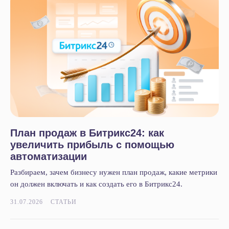
Акции
Кейсы
Статьи
Новости
Вебинары
О компании
О нас
Контакты
Тех. поддержка
План продаж в Битрикс24: как
Вакансии
увеличить прибыль с помощью
автоматизации
Разбираем, зачем бизнесу нужен план продаж, какие метрики
+7 812 332 84 32
он должен включать и как создать его в Битрикс24.
info@it-solution.ru
31.07.2026
СТАТЬИ
194100, г. Санкт-Петербург, Б.
Сампсониевский пр-кт, д. 68Н,
офисы 504 и 513