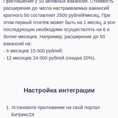
Установите приложение на свой портал
Битрикс24
Авторизуйтесь на hh.ru по кнопке внутри
установленного приложения от того
пользователя, кто имеет право создавать
Контакты и Сделки в требуемых
направлениях, а также имеющий доступ к тем
вакансиям на стороне Head Hunter, Отклики и
Приглашения с которых требуется
импортировать в Битрикс24;
После авторизации через некоторое время
(примерно 10-15 минут) в приложение будут
подгружены вакансии и вам останется только
настроить значения в соответствующих
столбцах таблицы:
"Направление сделки"
, где будут создаваться
Сделки;
"Ответственный"
, то есть сотрудник,
отвечающий за обработку резюме;
"Создавать сделки из Статусов"
позволяет
выбирать работать ли только с Контактами
или еще и со Сделками;