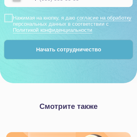
Услуги
Битрикс24
1С
Интеграция Битрикс24 и 1С
Битрикс24 Маркетплейс
BI-отчёты
Аудит Битрикс24
Маркет готовых решений
Смотрите также
Наши приложения
HRM-система
AI-система аналитики звонков
Блог