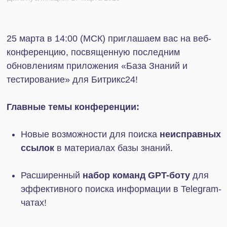
Главные темы конференции:
Новые возможности для поиска
неисправных
ссылок
в материалах базы знаний.
Расширенный
набор команд GPT-боту
для
эффективного поиска информации в Telegram-
чатах!
Новые
инструменты аналитики
результатов
тестирования.
Расширение возможностей
импорта
видеофайлов
в базу знаний из облачных
хранилищ.
Возможность
интеграции GPT-бота базы
знаний через API
и сценарии автоматизации
рабочих процессов.
Специальное предложение для участников!
Скидка 50% на приобретение расширенной
версии приложения.