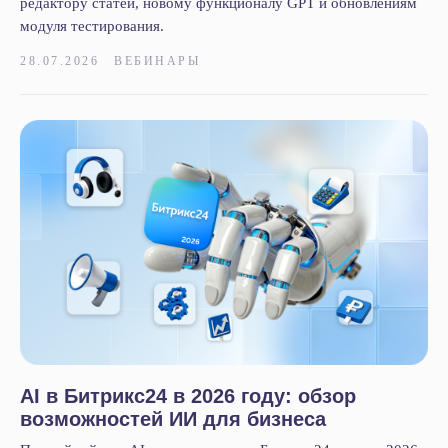
редактору статей, новому функционалу GPT и обновлениям
модуля тестирования.
+7 812 332 84 32
28.07.2026
ВЕБИНАРЫ
info@it-solution.ru
194100, г. Санкт-Петербург, Б.
Сампсониевский пр-кт, д. 68Н,
офисы 504 и 513
Пользовательское соглашение
Политика конфиденциальности
© 2005-2026
«
IT-Solution
»
ООО
«
Айти-Продакшн
»
ОГРН 1177847348887 ИНН 7802638464
AI в Битрикс24 в 2026 году: обзор
возможностей ИИ для бизнеса