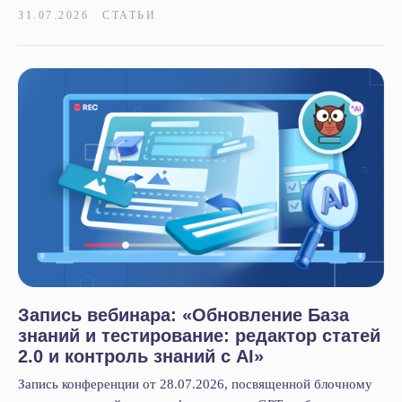
31.07.2026
СТАТЬИ
Маркет готовых решений
Наши приложения
HRM-система
AI-система аналитики звонков
Блог
Акции
Кейсы
Статьи
Новости
Вебинары
О компании
О нас
Запись вебинара: «Обновление База
Контакты
знаний и тестирование: редактор статей
Тех. поддержка
2.0 и контроль знаний с AI»
Вакансии
Запись конференции от 28.07.2026, посвященной блочному