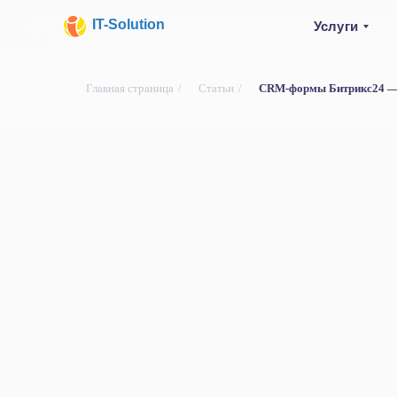
IT-Solution
Услуги
Главная страница
/
Статьи
/
CRM-формы Битрикс24 — 
CRM-формы Би
— как создать 
применять