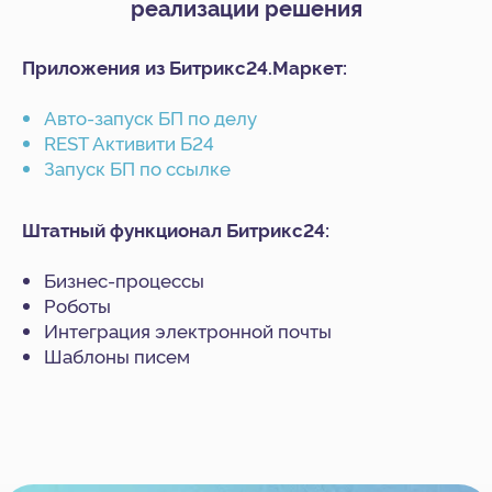
реализации решения
Блог
Приложения из Битрикс24.Маркет:
Акции
Кейсы
Авто-запуск БП по делу
Статьи
REST Активити Б24
Новости
Запуск БП по ссылке
Вебинары
О компании
Штатный функционал Битрикс24:
О нас
Бизнес-процессы
Контакты
Роботы
Тех. поддержка
Интеграция электронной почты
Вакансии
Шаблоны писем
+7 812 332 84 32
info@it-solution.ru