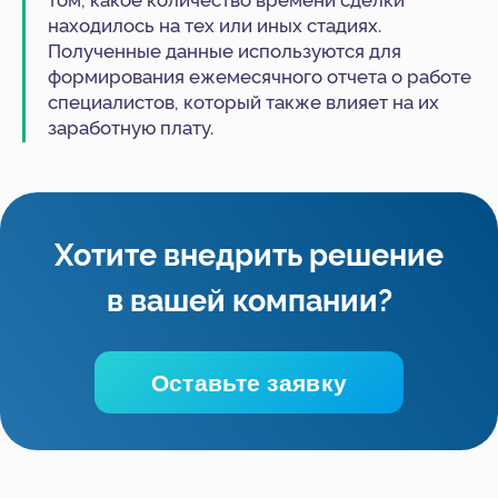
находилось на тех или иных стадиях.
Отправьте заявку, мы свяжемся
с вами в ближайшее время и
Полученные данные используются для
обсудим детали вашего вопроса.
формирования ежемесячного отчета о работе
специалистов, который также влияет на их
заработную плату.
+7
Нажимая на кнопку, я даю
Согласие
на обработку
персональных данных в соответствии с
Политикой
Конфиденциальности
Начать сотрудничество