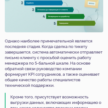
Однако наиболее примечательной является
последняя стадия. Когда сделка по тикету
завершается, система автоматически отправляет
письмо клиенту с просьбой оценить работу
менеджера по 5-бальной шкале. На основе
обратной связи руководство компании
формирует KPI сотрудников, а также оценивает
общее качество работы специалистов
технической поддержки.
Упростите ведение
бизнеса для себя и своих
Кроме того, присутствует возможность
сотрудников
выгрузки данных, включающих информацию о
том, какое количество времени сделки