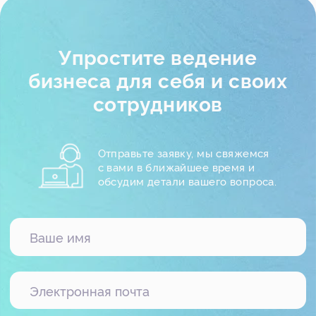
194100, г. Санкт-Петербург, Б.
Сампсониевский пр-кт, д. 68Н,
офисы 504 и 513
Кейсы IT-Solution
в Telegram
Пользовательское соглашение
Политика конфиденциальности
«
»
© 2005-2026
IT-Solution
«
»
ООО
Айти-Продакшн
ОГРН 1177847348887 ИНН 7802638464