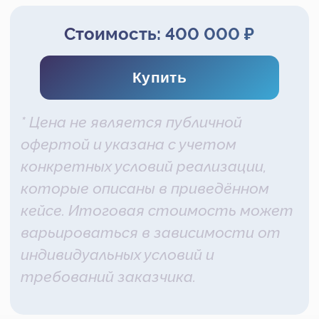
офертой и указана с учетом
конкретных условий реализации,
которые описаны в приведённом
кейсе. Итоговая стоимость может
варьироваться в зависимости от
индивидуальных условий и
требований заказчика.
Компания-заказчик специализируется на
быстрой доставке посылок по всей России и
за рубежом. Основные рабочие процессы и
взаимодействие с клиентами строятся на
базе платформы Битрикс24.