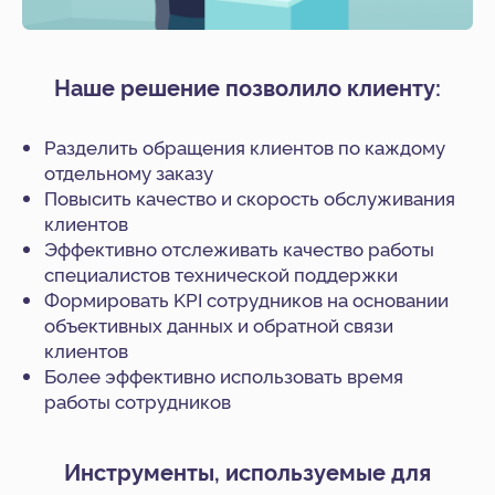
Наше решение позволило клиенту:
Разделить обращения клиентов по каждому
отдельному заказу
Повысить качество и скорость обслуживания
Услуги
клиентов
Битрикс24
Эффективно отслеживать качество работы
1С
специалистов технической поддержки
Интеграция Битрикс24 и 1С
Формировать KPI сотрудников на основании
Битрикс24 Маркетплейс
объективных данных и обратной связи
BI-отчёты
клиентов
Более эффективно использовать время
Аудит Битрикс24
работы сотрудников
Маркет готовых решений
Наши приложения
HRM-система
Инструменты, используемые для
AI-система аналитики звонков